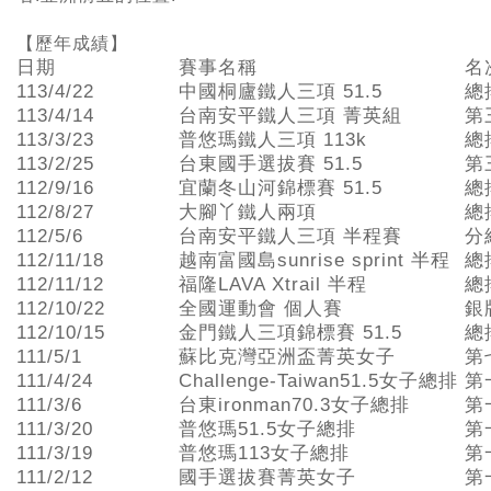
【歷年成績】
日期
賽事名稱
名
113/4/22
中國桐廬鐵人三項 51.5
總
113/4/14
台南安平鐵人三項 菁英組
第
113/3/23
普悠瑪鐵人三項 113k
總
113/2/25
台東國手選拔賽 51.5
第
112/9/16
宜蘭冬山河錦標賽 51.5
總
112/8/27
大腳丫鐵人兩項
總
112/5/6
台南安平鐵人三項 半程賽
分
112/11/18
越南富國島sunrise sprint 半程
總
112/11/12
福隆LAVA Xtrail 半程
總
112/10/22
全國運動會 個人賽
銀
112/10/15
金門鐵人三項錦標賽 51.5
總
111/5/1
蘇比克灣亞洲盃菁英女子
第
111/4/24
Challenge-Taiwan51.5女子總排
第
111/3/6
台東ironman70.3女子總排
第
111/3/20
普悠瑪51.5女子總排
第
111/3/19
普悠瑪113女子總排
第
111/2/12
國手選拔賽菁英女子
第