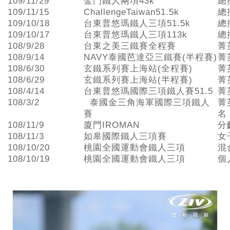
109/11/29
金門鐵人兩項43k
總
109/11/15
ChallengeTaiwan51.5k
總
109/10/18
台東普悠瑪鐵人三項51.5k
總
109/10/17
台東普悠瑪鐵人三項113k
總
108/9/28
台東之美三鐵賽全程賽
菁
108/9/14
NAVY泰國芭達亞三鐵賽(半程賽)
菁
108/6/30
玄鐵系列賽上海站(全程賽)
菁
108/6/29
玄鐵系列賽上海站(半程賽)
菁
108/4/14
台東普悠瑪國際三項鐵人賽51.5
菁
108/3/2
泰國金三角海軍國際三項鐵人
菁
賽
名
108/11/9
廈門IROMAN
分
108/11/3
如皋國際鐵人三項賽
女
108/10/20
桃園全國運動會鐵人三項
混
108/10/19
桃園全國運動會鐵人三項
個