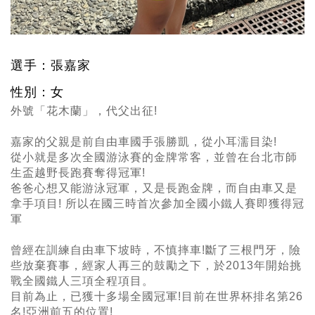
選手：張嘉家
性別：女
外號「花木蘭」，代父出征!
嘉家的父親是前自由車國手張勝凱，從小耳濡目染!
從小就是多次全國游泳賽的金牌常客，並曾在台北市師
生盃越野長跑賽奪得冠軍!
爸爸心想又能游泳冠軍，又是長跑金牌，而自由車又是
拿手項目! 所以在國三時首次參加全國小鐵人賽即獲得冠
軍
曾經在訓練自由車下坡時，不慎摔車!斷了三根門牙，險
些放棄賽事，經家人再三的鼓勵之下，於2013年開始挑
戰全國鐵人三項全程項目。
目前為止，已獲十多場全國冠軍!目前在世界杯排名第26
名!亞洲前五的位置!