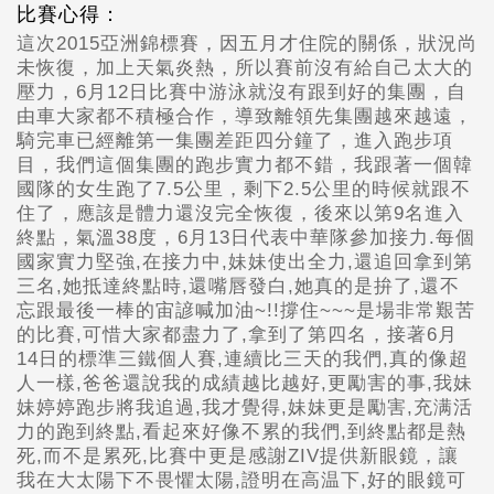
比賽心得：
這次2015亞洲錦標賽，因五月才住院的關係，狀況尚
未恢復，加上天氣炎熱，所以賽前沒有給自己太大的
壓力，6月12日比賽中游泳就沒有跟到好的集團，自
由車大家都不積極合作，導致離領先集團越來越遠，
騎完車已經離第一集團差距四分鐘了，進入跑步項
目，我們這個集團的跑步實力都不錯，我跟著一個韓
國隊的女生跑了7.5公里，剩下2.5公里的時候就跟不
住了，應該是體力還沒完全恢復，後來以第9名進入
終點，氣溫38度，6月13日代表中華隊參加接力.每個
國家實力堅強,在接力中,妹妹使出全力,還追回拿到第
三名,她抵達終點時,還嘴唇發白,她真的是拚了,還不
忘跟最後一棒的宙諺喊加油~!!撐住~~~是場非常艱苦
的比賽,可惜大家都盡力了,拿到了第四名，接著6月
14日的標準三鐵個人賽,連續比三天的我們,真的像超
人一樣,爸爸還說我的成績越比越好,更勵害的事,我妹
妹婷婷跑步將我追過,我才覺得,妹妹更是勵害,充满活
力的跑到終點,看起來好像不累的我們,到終點都是熱
死,而不是累死,比賽中更是感謝ZIV提供新眼鏡，讓
我在大太陽下不畏懼太陽,證明在高温下,好的眼鏡可