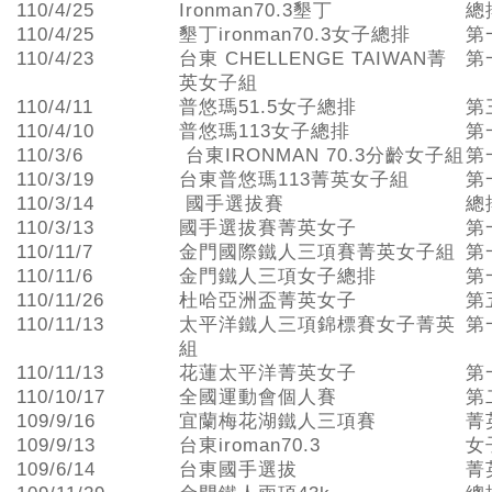
110/4/25
Ironman70.3墾丁
總
110/4/25
墾丁ironman70.3女子總排
第
110/4/23
台東 CHELLENGE TAIWAN菁
第
英女子組
110/4/11
普悠瑪51.5女子總排
第
110/4/10
普悠瑪113女子總排
第
110/3/6
台東IRONMAN 70.3分齡女子組
第
110/3/19
台東普悠瑪113菁英女子組
第
110/3/14
國手選拔賽
總
110/3/13
國手選拔賽菁英女子
第
110/11/7
金門國際鐵人三項賽菁英女子組
第
110/11/6
金門鐵人三項女子總排
第
110/11/26
杜哈亞洲盃菁英女子
第
110/11/13
太平洋鐵人三項錦標賽女子菁英
第
組
110/11/13
花蓮太平洋菁英女子
第
110/10/17
全國運動會個人賽
第
109/9/16
宜蘭梅花湖鐵人三項賽
菁
109/9/13
台東iroman70.3
女
109/6/14
台東國手選拔
菁