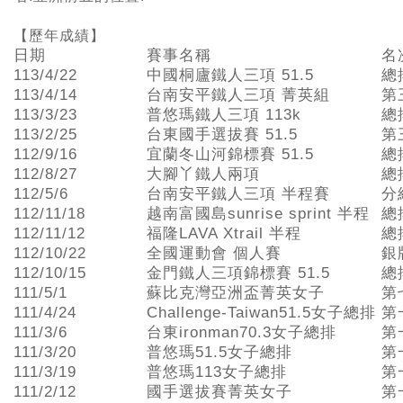
【歷年成績】
日期
賽事名稱
名
113/4/22
中國桐廬鐵人三項 51.5
總
113/4/14
台南安平鐵人三項 菁英組
第
113/3/23
普悠瑪鐵人三項 113k
總
113/2/25
台東國手選拔賽 51.5
第
112/9/16
宜蘭冬山河錦標賽 51.5
總
112/8/27
大腳丫鐵人兩項
總
112/5/6
台南安平鐵人三項 半程賽
分
112/11/18
越南富國島sunrise sprint 半程
總
112/11/12
福隆LAVA Xtrail 半程
總
112/10/22
全國運動會 個人賽
銀
112/10/15
金門鐵人三項錦標賽 51.5
總
111/5/1
蘇比克灣亞洲盃菁英女子
第
111/4/24
Challenge-Taiwan51.5女子總排
第
111/3/6
台東ironman70.3女子總排
第
111/3/20
普悠瑪51.5女子總排
第
111/3/19
普悠瑪113女子總排
第
111/2/12
國手選拔賽菁英女子
第