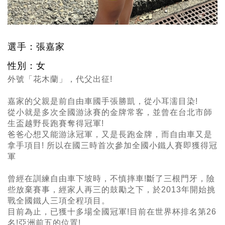
選手：張嘉家
性別：女
外號「花木蘭」，代父出征!
嘉家的父親是前自由車國手張勝凱，從小耳濡目染!
從小就是多次全國游泳賽的金牌常客，並曾在台北市師
生盃越野長跑賽奪得冠軍!
爸爸心想又能游泳冠軍，又是長跑金牌，而自由車又是
拿手項目! 所以在國三時首次參加全國小鐵人賽即獲得冠
軍
曾經在訓練自由車下坡時，不慎摔車!斷了三根門牙，險
些放棄賽事，經家人再三的鼓勵之下，於2013年開始挑
戰全國鐵人三項全程項目。
目前為止，已獲十多場全國冠軍!目前在世界杯排名第26
名!亞洲前五的位置!