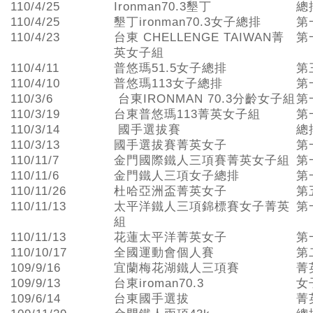
110/4/25
Ironman70.3墾丁
總
110/4/25
墾丁ironman70.3女子總排
第
110/4/23
台東 CHELLENGE TAIWAN菁
第
英女子組
110/4/11
普悠瑪51.5女子總排
第
110/4/10
普悠瑪113女子總排
第
110/3/6
台東IRONMAN 70.3分齡女子組
第
110/3/19
台東普悠瑪113菁英女子組
第
110/3/14
國手選拔賽
總
110/3/13
國手選拔賽菁英女子
第
110/11/7
金門國際鐵人三項賽菁英女子組
第
110/11/6
金門鐵人三項女子總排
第
110/11/26
杜哈亞洲盃菁英女子
第
110/11/13
太平洋鐵人三項錦標賽女子菁英
第
組
110/11/13
花蓮太平洋菁英女子
第
110/10/17
全國運動會個人賽
第
109/9/16
宜蘭梅花湖鐵人三項賽
菁
109/9/13
台東iroman70.3
女
109/6/14
台東國手選拔
菁