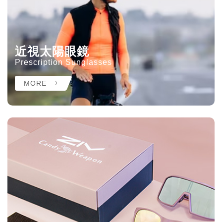
近視太陽眼鏡
Prescription Sunglasses
MORE