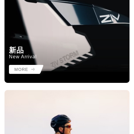
新品
New Arrival
MORE