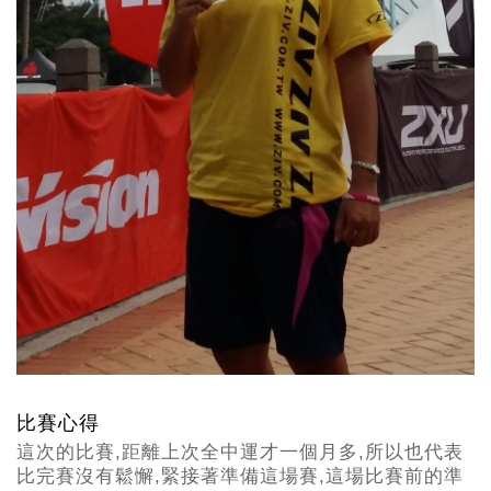
比賽心得
這次的比賽,距離上次全中運才一個月多,所以也代表
比完賽沒有鬆懈,緊接著準備這場賽,這場比賽前的準