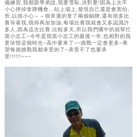
備練習,我都跟學弟說,我要雪恥,決對要!因為上次不
小心摔掉拿牌機會…站上場上,發現自己還是會害怕,
所,以很小心～～很幸運的拿了兩個銅牌,還有很多比
賽等著我,我得再加加油,每場比賽我就會又多認識許
多人,因為這次比賽,比較多天,所以我們國中的就幫忙
當小志工~今年是我當小志工的最後一年,也相對的我
更珍惜這個時光~高中要來了~~挑戰一定會更多~希
望每個挑戰我都承受的了~承受不了也要承
受!!!!!!~~~