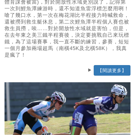
體育課會被當)，對於開放性水域更別說了，記得第
一次到鯉魚潭練游時，還不知道魚雷浮標怎麼用咧！
嗆了幾口水，第一次在梅花湖比半程接力時喊救命，
還被撈到救生艇休息，第二次鯉魚潭半程個人賽也被
救生員撈，唉……對於開放性水域就是害怕，但是，
在去年東之美三鐵半程賽後，決定要挑戰自己來玩標
鐵，為了這場賽事，我一直不斷的練習，參賽，短短
一個月參加兩場超馬（南橫45K及北橫58K），我真
是瘋了！
【閱讀更多】