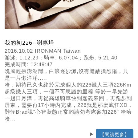
我的初226--謝嘉埕
2016.10.02 IRONMAN Taiwan
游泳: 1:12:29；騎車: 6:07:04；跑步: 5:21:40
完成時間: 12:49:47
晚風輕拂澎湖灣，白浪逐沙灘,沒有遮蔽擋烈陽，只
是一片懶洋洋.....
哈，期待已久也終於完成個人的226鐵人三項226Km
超級鐵人三項，一個不可思議的里程,等於一早先游
一趟日月潭，再從高雄騎車快到嘉義來回，再跑步到
屏東，需要再17小時內完成，226就是那麼瘋狂XD，
難怪Brad說"心智狀態正常的請勿考慮參加226" 哈哈
哈...
【閱讀更多】