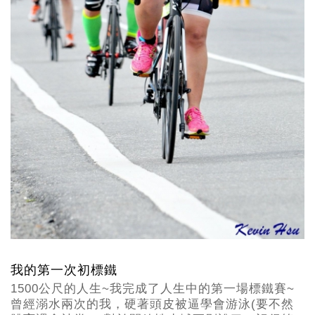
我的第一次初標鐵
1500公尺的人生~我完成了人生中的第一場標鐵賽~
曾經溺水兩次的我，硬著頭皮被逼學會游泳(要不然