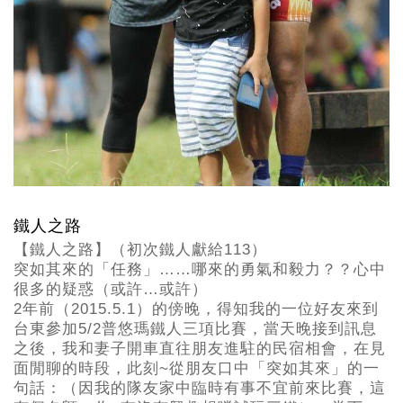
鐵人之路
【鐵人之路】（初次鐵人獻給113）
突如其來的「任務」……哪來的勇氣和毅力？？心中
很多的疑惑（或許…或許）
2年前（2015.5.1）的傍晚，得知我的一位好友來到
台東參加5/2普悠瑪鐵人三項比賽，當天晚接到訊息
之後，我和妻子開車直往朋友進駐的民宿相會，在見
面閒聊的時段，此刻~從朋友口中「突如其來」的一
句話：（因我的隊友家中臨時有事不宜前來比賽，這