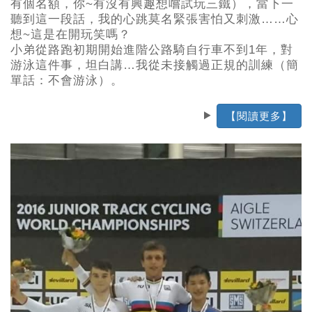
有個名額，你~有沒有興趣想嚐試玩三鐵），當下一
聽到這一段話，我的心跳莫名緊張害怕又刺激……心
想~這是在開玩笑嗎？
小弟從路跑初期開始進階公路騎自行車不到1年，對
游泳這件事，坦白講…我從未接觸過正規的訓練（簡
單話：不會游泳）。
【閱讀更多】