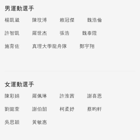
男運動選手
楊凱崴
陳玟溥
賴冠傑
魏浩倫
許智凱
羅世杰
張浩
魏泰陞
施育佐
真理大學龍舟隊
鄭宇翔
女運動選手
陳彩娟
羅佩琳
許淮茜
謝喜恩
劉懿萱
謝伯韶
柯柔妤
蔡昀軒
吳思穎
黃敏惠