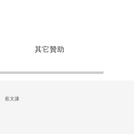
其它贊助
藍文謙