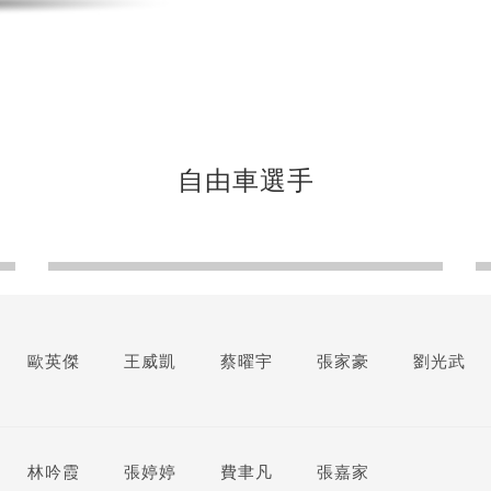
自由車選手
歐英傑
王威凱
蔡曜宇
張家豪
劉光武
林吟霞
張婷婷
費聿凡
張嘉家