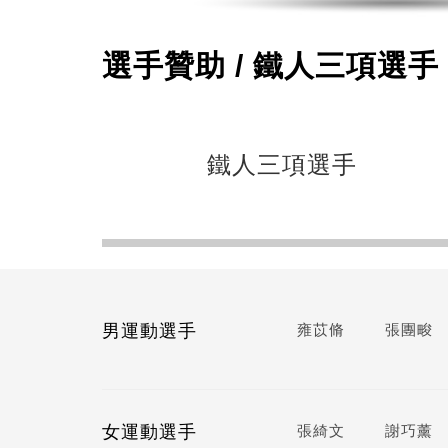
選手贊助 / 鐵人三項選手
鐵人三項選手
男運動選手
雍苡脩
張團畯
女運動選手
張綺文
謝巧薰