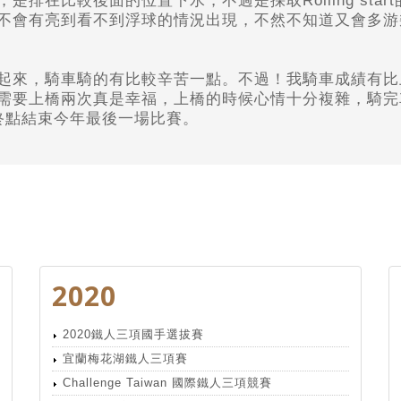
，
是排在比較後面的位置下水，
不過是採取Rolling star
不會有亮到看不到浮球的情況出現，
不然不知道又會多游
起來，騎車騎的有比較辛苦一點。
不過！我騎車成績有比
需要上橋兩次真是幸福，
上橋的時候心情十分複雜，
騎完
終點結束今年最後一場比賽。
2020
2020鐵人三項國手選拔賽
宜蘭梅花湖鐵人三項賽
Challenge Taiwan 國際鐵人三項競賽