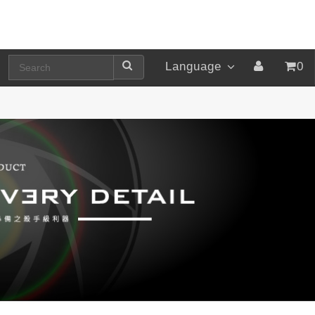
Language
0