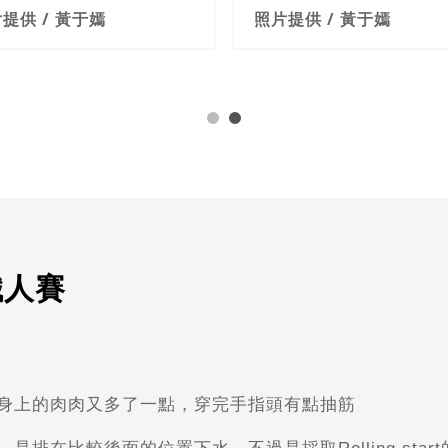
照片提供 / 黃于嫣
于嫣選手
灣鐵人賽
身上的肉肉又多了一點，
穿完手指頭有點抽筋