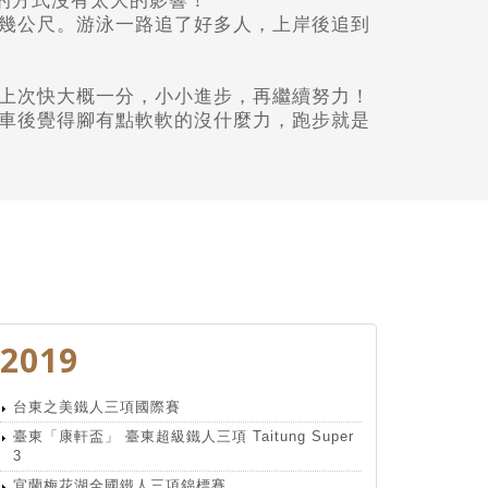
t的方式
沒有太大的影響！
幾公尺。
游泳一路追了好多人，
上岸後追到
上次快大概一分，
小小進步，再繼續努力！
車後覺得腳有點軟軟的沒什麼力，
跑步就是
2019
台東之美鐵人三項國際賽
臺東「康軒盃」 臺東超級鐵人三項 Taitung Super
3
宜蘭梅花湖全國鐵人三項錦標賽