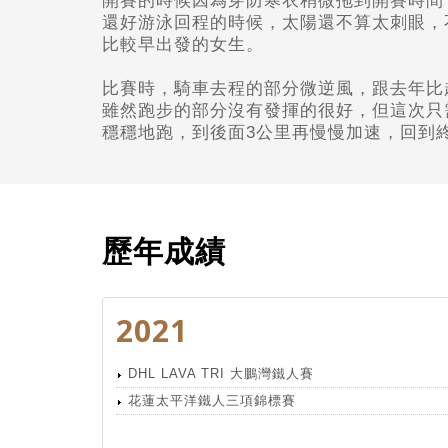
開賽的時候因為穿防寒衣稍微拖到開賽時間
還好游泳回程的時候，太陽還不算太刺眼，
比較早出發的女生。
比賽時，騎車去程的部分微逆風，
跟去年比
雖然跑步的部分沒有發揮的很好，
但這次只
穩穩地跑，
到後面3
公里再慢慢加速，
回到
歷年成績
2021
DHL LAVA TRI 大鵬灣鐵人賽
花蓮太平洋鐵人三項錦標賽