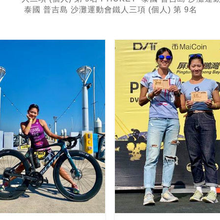
泰國 普吉島 沙灘運動會鐵人三項 (個人) 第 9名