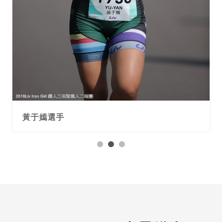
黃于嫣選手