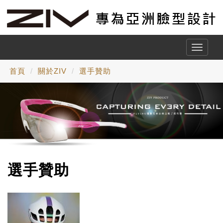
Toggle
naviga
首頁
關於ZIV
選手贊助
選手贊助