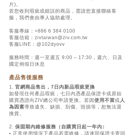
片)。
若您收到瑕疵或錯誤的商品，需請您直接聯絡客
服，我們會由專人協助處理。
客服專線：+886 6 384 0100
客服信箱：zivtaiwan@ziv.com.tw
客服LINE：@102dyovv
服務時間：週一至週五 9:00 – 17:30，週六、日及
國定例假日休息
產品售後服務
1.
官網商品售出，7日內新品瑕疵更換
如發現任何產品瑕疵，七日內憑產品保證卡或原始
購買憑證向ZIV總公司申請更換。若因
使用不當
或
人
為因素
導致遺失、缺損、刮傷、毀損等，恕無法退
換貨。
2.
保固期內維修服務（自購買日起一年內
）
• 正常使用情況下產品若需維修，請連同保證卡寄回