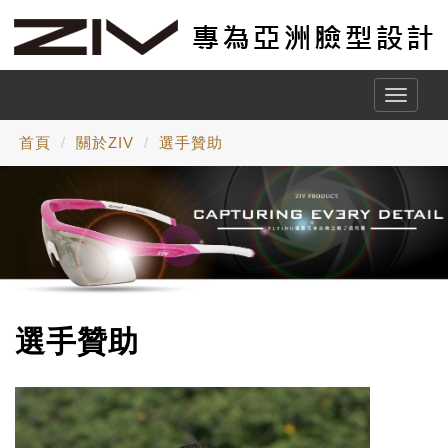
Toggle
naviga
首頁
關於ZIV
選手贊助
選手贊助