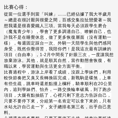
比賽心得：
從當一位選手到當「叫練」…
…
已經佔據了我大半歲月
～總是在很討厭與很愛之間，百感交集拉扯戀愛著～我
想我還是很喜愛鐵人三項。
當我每天必須跟學生磨合
（魔鬼青少年），學會了更多調適自己、瞭解自己，也
許我不是在睡覺休息，做了更多恢復層面（沒有運動一
樣），每週固定踩台一次、外騎一天陪學生與他們感同
身受，既然你覺得苦，我陪你們！是我這次最有訓練的
項目（自由車）
，
1-2
月中間長了針眼三次，一度讓我想
放棄游泳
。
其他，就是順其自然，當作動態會恢復，有
職以來，學習運動與生活更全方面平衡。
比賽過程中，游泳上岸看了成績，沒跟上學妹們，利用
較快節奏把又臭又長轉換區完成，新戰駒是碟煞，上車
有些生疏，跳車時還差點撞上欄杆，騎車順利在
20
公里
內，追到學妹們、怡卉，一路交換輪車破風，到了跑步
項目，大腿有點抽筋了，心裡只剩下意志力告訴自己，
只要不要停下來，分組第一名肯定可以拿下來的，只有
水站允許自己走一下，
女子總排名第三名，出乎自己意
料。