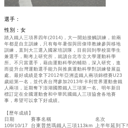
選手：
性別：女
踏入鐵人三項界四年(2014)，大一開始接觸訓練，前兩
年都是自主訓練，只有每年暑假與田偉璋教練參與移地
訓練，直到大三選入國家培訓隊，目前回到學校當學生
兼選手，剛考上研究所，就讀台北市立大學運動科學
所。不只當選手，藉由運動科學的輔助，深入研究，進
而提升台灣運動選手能力與推廣運動科學對訓練發展益
處。最好成績是拿下2012年亞洲盃鐵人兩項錦標賽U23
歲組第一名，並代表台灣參加2013年卡利世界運動會鐵
人兩項，近期奪下澎湖國際鐵人三項第一名。明年新目
標訂定在全國運動會和中華民國鐵人三項協會各地賽
事，希望可以拿下好成績。
【歷年成績】
日期
賽事名稱
名次
109/10/17
台東普悠瑪鐵人三項113km
上半年延到下