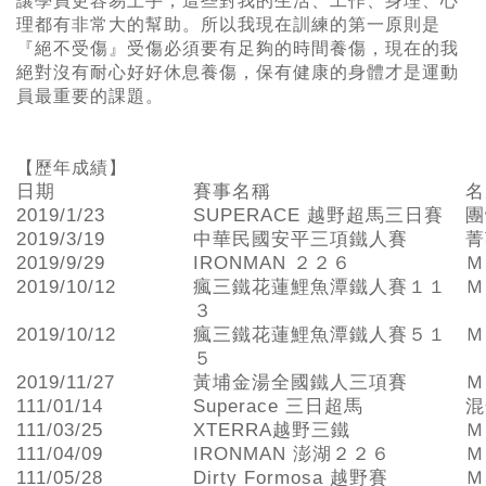
讓學員更容易上手，這些對我的生活、工作、身理、心
理都有非常大的幫助。所以我現在訓練的第一原則是
『絕不受傷』受傷必須要有足夠的時間養傷，現在的我
絕對沒有耐心好好休息養傷，保有健康的身體才是運動
員最重要的課題。
【歷年成績】
日期
賽事名稱
名
2019/1/23
SUPERACE 越野超馬三日賽
團
2019/3/19
中華民國安平三項鐵人賽
菁
2019/9/29
IRONMAN ２２６
Ｍ
2019/10/12
瘋三鐵花蓮鯉魚潭鐵人賽１１
Ｍ
３
2019/10/12
瘋三鐵花蓮鯉魚潭鐵人賽５１
Ｍ
５
2019/11/27
黃埔金湯全國鐵人三項賽
Ｍ
111/01/14
Superace 三日超馬
混
111/03/25
XTERRA越野三鐵
Ｍ
111/04/09
IRONMAN 澎湖２２６
Ｍ
111/05/28
Dirty Formosa 越野賽
Ｍ