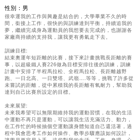
性別：男
很幸運我的工作與興趣是結合的，大學畢業不久的時
間，銜接上工作，很快的與訓練達到平衡，持續追我的
夢，繼續完成身為運動員的我想要去完成的，也謝謝各
家廠商持續的支持我，讓我更有勇氣走下去。
訓練目標:
結束奧運年短距離的比賽，接下來計畫挑戰長距離的賽
事，以超級鐵人賽226做為目標安排往後的訓練，訓練
計畫中安排了半程馬拉松、全程馬拉松、長距離越野
跑、一日北高、一日雙塔、武嶺….等等，挑戰了許多從
未嘗試的距離，從中累積我的長距離有氧耐力，幫助我
達到自己比賽所設定的目標。
未來展望:
未來我希望可以無限期維持我的運動習慣，在我的生活
中運動不再只是運動，可以讓我生活充滿活力、動力，
在工作忙的時候抽個空運動讓身體知道自己還活著，過
程中我會思考工作如何操作、教學步驟應該如何設計，