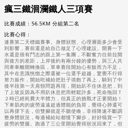
瘋三鐵洄瀾鐵人三項賽
比賽成績：56.5KM 分組第二名
比賽心得：
連賽第二天標鐵賽事。身體狀態、心理層面多少會受
到影響，賽前還是給自己做足了心理建設。開賽一下
水還是很有鬥志的跟上第一集團，不斷奮力往前拉開
與後方的差距，上岸後約有兩分鐘的優勢，與三人共
同牽車離開轉換區，單車賽段開始心有餘而力不足，
其中在意識恍惚之際還被一位選手超越，驚覺不行得
努力振作，開始吃補給把肚子填飽了再上，騎到了中
後半段第一天肩頸問題再現，開始趴不住休息把，到
了上坡反因為不用趴休息把而輕鬆許多，死命拖回Ｔ
２時已經耗費大半體力，但真正的挑戰才正要開始！
下車肌肉的疲勞遠遠超過體能的負荷，覺得心肺還可
以再撐下去，但雙腳就是不聽使喚，非得降速不斷調
整身體狀況，每過補給站都慢下腳步，好好犒賞一下
疲勞的雙腿。跑過了三公里開始覺得狀況回來了，但