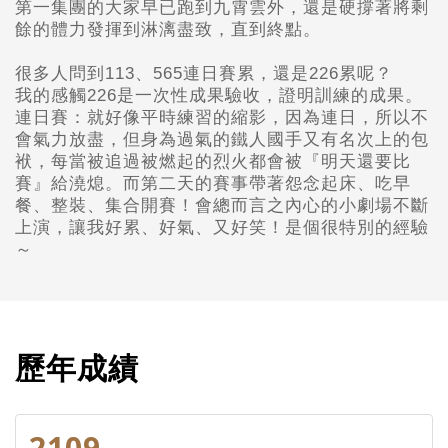
第一集團的大家早已跑到九霄雲外，還是硬撐著將剩
餘的體力發揮到淋漓盡致，直到終點。
很多人問到113、565連日賽累，還是226累呢？
我的感觸226是一次性成果驗收，證明訓練的成果。
連日賽：就好像平時練習的縮影，因為連日，所以不
會氣力放盡，但身為過氣的鐵人國手又有名次上的包
袱，每當被追過被燃起的烈火都會被『明天還要比
賽』給澆熄。而第二天的賽事帶著怨念起床、吃早
餐、整裝、集合開賽！會總而言之內心的小劇場不斷
上演，讓我好累、好氣、又好笑！是個很特別的經驗
～
歷年成績
2109