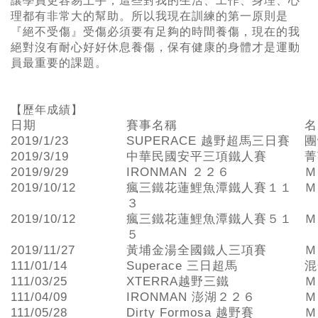
讓學員更容易上手，這些對我的生活、工作、身理、心
理都有非常大的幫助。所以我現在訓練的第一原則是
『絕不受傷』受傷必須要有足夠的時間養傷，現在的我
絕對沒有耐心好好休息養傷，保有健康的身體才是運動
員最重要的課題。
【歷年成績】
日期
賽事名稱
名
2019/1/23
SUPERACE 越野超馬三日賽
團
2019/3/19
中華民國安平三項鐵人賽
菁
2019/9/29
IRONMAN ２２６
Ｍ
2019/10/12
瘋三鐵花蓮鯉魚潭鐵人賽１１
Ｍ
３
2019/10/12
瘋三鐵花蓮鯉魚潭鐵人賽５１
Ｍ
５
2019/11/27
黃埔金湯全國鐵人三項賽
Ｍ
111/01/14
Superace 三日超馬
混
111/03/25
XTERRA越野三鐵
Ｍ
111/04/09
IRONMAN 澎湖２２６
Ｍ
111/05/28
Dirty Formosa 越野賽
Ｍ