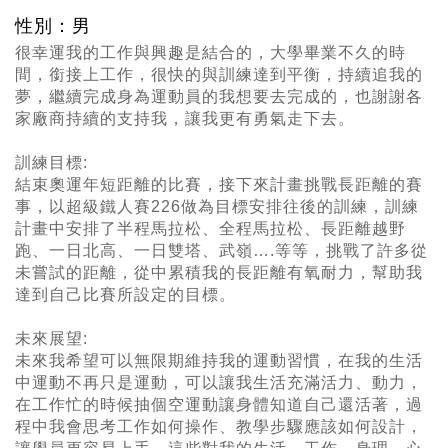
性別：男
很幸運我的工作與興趣是結合的，大學畢業不久的時
間，銜接上工作，很快的與訓練達到平衡，持續追我的
夢，繼續完成身為運動員的我想要去完成的，也謝謝各
家廠商持續的支持我，讓我更有勇氣走下去。
訓練目標:
結束奧運年短距離的比賽，接下來計畫挑戰長距離的賽
事，以超級鐵人賽226做為目標安排往後的訓練，訓練
計畫中安排了半程馬拉松、全程馬拉松、長距離越野
跑、一日北高、一日雙塔、武嶺….等等，挑戰了許多從
未嘗試的距離，從中累積我的長距離有氧耐力，幫助我
達到自己比賽所設定的目標。
未來展望:
未來我希望可以無限期維持我的運動習慣，在我的生活
中運動不再只是運動，可以讓我生活充滿活力、動力，
在工作忙的時候抽個空運動讓身體知道自己還活著，過
程中我會思考工作如何操作、教學步驟應該如何設計，