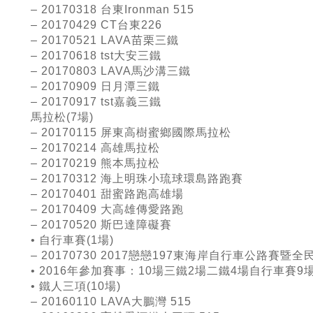
– 20170318 台東
Ironman 515
– 20170429 CT台東
226
– 20170521 LAVA苗栗三鐵
– 20170618 tst大安三鐵
– 20170803 LAVA
馬沙溝三鐵
– 20170909
日月潭三鐵
– 20170917 tst
嘉義三鐵
馬拉松
(7
場
)
– 20170115
屏東高樹蜜鄉國際馬拉松
– 20170214 高雄馬拉松
– 20170219 熊本馬拉松
– 20170312
海上明珠小琉球環島路跑賽
– 20170401 甜蜜路跑高雄場
– 20170409 大高雄傳愛路跑
– 20170520 斯巴達障礙賽
•
自行車賽
(1
場
)
– 20170730
2017
戀戀
197
東海岸自行車公路賽暨全
• 2016年參加賽事：
10
場三鐵
2
場二鐵
4
場自行車賽
9
• 鐵人三項
(10
場
)
– 20160110 LAVA大鵬灣
515