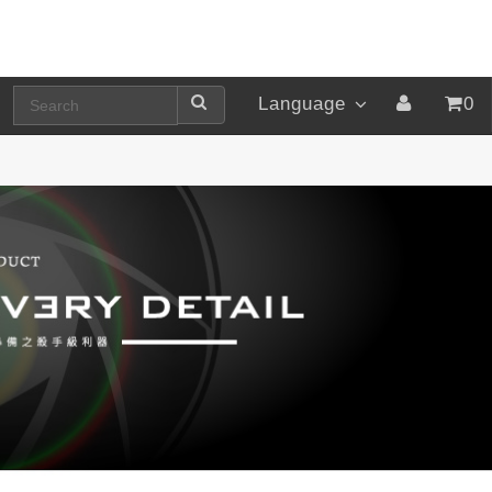
Language
0