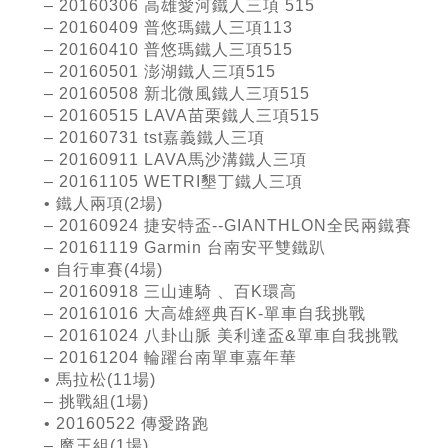
– 20160306 高雄愛河鐵人三項
515
– 20160409 普悠瑪鐵人三項
113
– 20160410 普悠瑪鐵人三項
515
– 20160501 澎湖鐵人三項
515
– 20160508 新北微風鐵人三項
515
– 20160515 LAVA苗栗鐵人三項
515
– 20160731 tst嘉義鐵人三項
– 20160911 LAVA馬沙溝鐵人三項
– 20161105 WETRI墾丁鐵人三項
• 鐵人兩項
(2
場
)
– 20160924 捷安特盃
--GIANTHLON
全民兩鐵賽
– 20161119 Garmin 台南安平雙鐵趴
• 自行車賽
(4
場
)
– 20160918 三山連騎
、百
K
環高
– 20161016 大高雄經典百
K-
單車自我挑戰
– 20161024 八卦山脈
美利達盃
&
單車自我挑戰
– 20161204 輪躍台南單車嘉年華
• 馬拉松
(11
場
)
– 挑戰組
(1
場
)
• 20160522 傳愛路跑
– 魔王組
(1
場
)