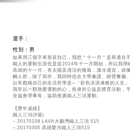
選手：
性別：男
如果用三個字來形容自己，我想＂十一月＂是再適合
鐵人的運動生涯也是從2014年十一月開始，所以我
高雄的十一月，有太陽及清涼的微風，溫冷適宜，就
觸人群，除了寫作，我同時也在大學兼課、經營餐廳
以常戲稱自己的生活哲學是─「彩色冰淇淋般的人生」
我常以一顆熱愛運動的心，投身於公益及體育活動，
全協會理事長，協助推廣鐵人三項運動。
【歷年成績】
鐵人三項
(9
場
)
– 20170108 LAVA大鵬灣鐵人三項
515
– 20170305 高雄愛河鐵人三項
515