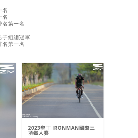
一名
一名
排名第一名
男子組總冠軍
排名第一名
2023墾丁 IRONMAN國際三
2023墾
項鐵人賽
項鐵人賽