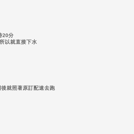
時
20
分
所以就直接下水
開後就照著原訂配速去跑