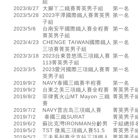
組
2023/8/27
大腳丫二鐵賽菁英男子組
第一名
2023/5/28
2023平潭國際鐵人賽菁英男
第一名
子組
2023/5/6
台南安平國際鐵人賽全程賽
第一名
菁英男子組
2023/4/23
CHENGE TAIWAN國際鐵人
第一名
三項賽菁英男子組
2023/3/18
2023台東普悠瑪三項鐵人賽
第一名
113菁英男子組
2023/3/5
2023愛河國際三項鐵人賽菁
第一名
英男子組
2019/9/2
NAVY泰國三鐵賽半程賽
第一名
2019/9/2
台東之美三項鐵人賽全程賽
菁英男子
2019/8/2
菲律賓火山MT Mayon 三鐵
菁英男子
賽
2019/7/2
NAVY普吉岛三項鐵人賽
菁英男子
2019/7/2
泰國三鐵SURAT
菁英男子
2019/6/2
蘇比克灣IRONMAN分齡男
子組總排
2019/5/2
TST 微風三項鐵人賽51.5
菁英男子
2019/5/2
三夫系列賽北京站三項鐵人
菁英男子