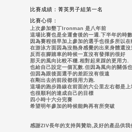
比賽成績：菁英男子組第一名
比賽心得：
上次參加墾丁
Ironman
是八年前
這場比賽也是全運會後的一週
.
下半年的時
因為賽程很早加上參加的選手也很多所以在
在游泳方面因為沒熱身感覺的出來身體還沒
反而在腳踏車的時候一直沒有發揮的很好
那天的風向比較不穩
.
相對起來踩的更用力
.
也給自己設定一個瓦數
.
但因為風向的關係
但因為跟後面選手的差距沒有很遠
在剛出去的前段都很用力跑
.
這場的跑步路線在前面的六公里左右都是上
也很順利的達成自己的目標
四小時十六分完賽
希望明年參加的時候能夠再有所突破
感謝
ZIV
長年的支持與贊助
,
及好的產品供我