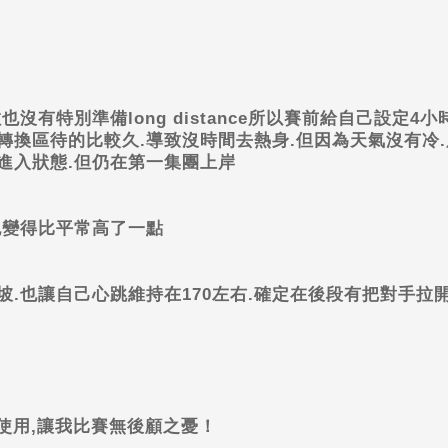
數也沒有特別準備
long distance
所以賽前給自己設定
4
小
轉換區待的比較久
.
導致沒時間去熱身
.
但因為天氣沒有冷
.
進入狀態
.
但仍在第一集團上岸
也變得比平常高了一點
坡
.
也讓自己心跳維持在
170
左右
.
確定在後段有把對手拉
使用
,
讓我比賽無後顧之憂！