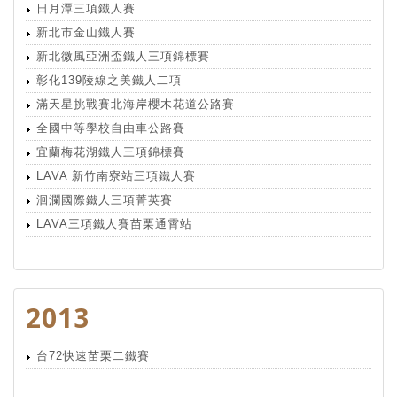
日月潭三項鐵人賽
新北市金山鐵人賽
新北微風亞洲盃鐵人三項錦標賽
彰化139陵線之美鐵人二項
滿天星挑戰賽北海岸櫻木花道公路賽
全國中等學校自由車公路賽
宜蘭梅花湖鐵人三項錦標賽
LAVA 新竹南寮站三項鐵人賽
洄瀾國際鐵人三項菁英賽
LAVA三項鐵人賽苗栗通霄站
2013
台72快速苗栗二鐵賽