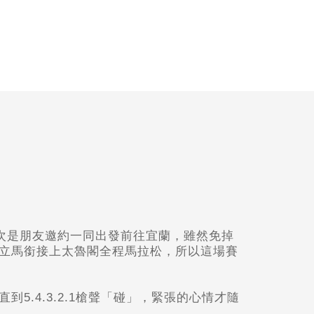
次是朋友邀約一同出發前往宜蘭，雖然免掉
立馬銜接上太魯閣全程馬拉松，所以這場賽
4.3.2.1
槍聲「碰」，
緊張的心情才隨