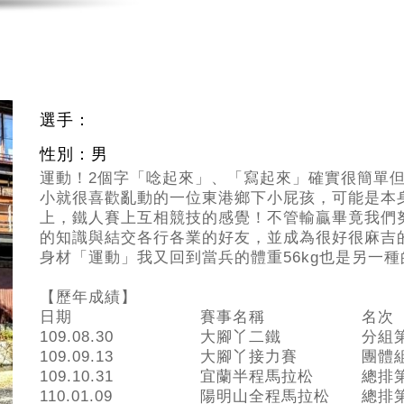
選手：
性別：男
運動！2個字「唸起來」、「寫起來」確實很簡單
小就很喜歡亂動的一位東港鄉下小屁孩，可能是本
上，鐵人賽上互相競技的感覺！不管輸贏畢竟我們
的知識與結交各行各業的好友，並成為很好很麻吉的
身材「運動」我又回到當兵的體重56kg也是另一種
【歷年成績】
日期
賽事名稱
名次
109.08.30
大腳丫二鐵
分組
109.09.13
大腳丫接力賽
團體
109.10.31
宜蘭半程馬拉松
總排
110.01.09
陽明山全程馬拉松
總排