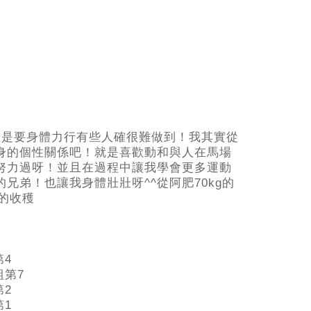
但是要身體力行有些人確很難做到！我其實從
身的個性關係吧！就是喜歡動和與人在馬場
努力過呀！並且在過程中讓我學會更多運動
兄弟！也讓我身體壯壯呀^^從阿肥70kg的
的收穫
第4
組第7
第2
第1