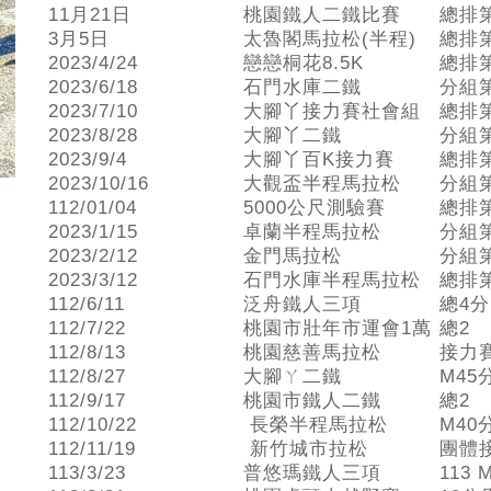
11月21日
桃園鐵人二鐵比賽
總排
3月5日
太魯閣馬拉松(半程)
總排
2023/4/24
戀戀桐花8.5K
總排
2023/6/18
石門水庫二鐵
分組
2023/7/10
大腳丫接力賽社會組
總排
2023/8/28
大腳丫二鐵
分組
2023/9/4
大腳丫百K接力賽
總排
2023/10/16
大觀盃半程馬拉松
分組
112/01/04
5000公尺測驗賽
總排
2023/1/15
卓蘭半程馬拉松
分組
2023/2/12
金門馬拉松
分組
2023/3/12
石門水庫半程馬拉松
總排
112/6/11
泛舟鐵人三項
總4分
112/7/22
桃園市壯年市運會1萬
總2
112/8/13
桃園慈善馬拉松
接力賽
112/8/27
大腳ㄚ二鐵
M45
112/9/17
桃園市鐵人二鐵
總2
112/10/22
長榮半程馬拉松
M40
112/11/19
新竹城市拉松
團體
113/3/23
普悠瑪鐵人三項
113