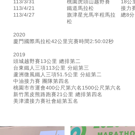
113/3/31
桃園虎頭山越野賽
18公
113/4/21
鐵道馬拉松
接力賽
113/4/27
旗津星光馬半程馬拉
總8分
松
2020
廈門國際馬拉松42公里完賽時間2:50:02秒
2019
頭城越野賽13公里 總排第二
台東鐵人三項113公里 分組第三
蘆洲微風鐵人三項51.5公里 分組第二
中油接力賽 團隊第四名
桃園市市運會400公尺第六名1500公尺第六名
新竹黑皮熊路跑賽21公里 總排第四名
美津濃接力賽社會組第五名