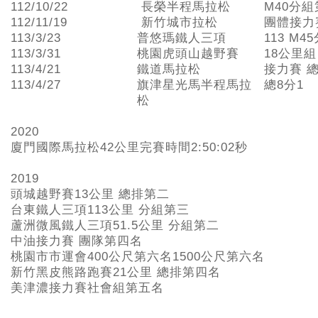
112/10/22
長榮半程馬拉松
M40分組
112/11/19
新竹城市拉松
團體接力
113/3/23
普悠瑪鐵人三項
113 M4
113/3/31
桃園虎頭山越野賽
18公里組
113/4/21
鐵道馬拉松
接力賽 總
113/4/27
旗津星光馬半程馬拉
總8分1
松
2020
廈門國際馬拉松42公里完賽時間2:50:02秒
2019
頭城越野賽13公里 總排第二
台東鐵人三項113公里 分組第三
蘆洲微風鐵人三項51.5公里 分組第二
中油接力賽 團隊第四名
桃園市市運會400公尺第六名1500公尺第六名
新竹黑皮熊路跑賽21公里 總排第四名
美津濃接力賽社會組第五名