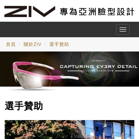
Toggle
naviga
首頁
關於ZIV
選手贊助
選手贊助