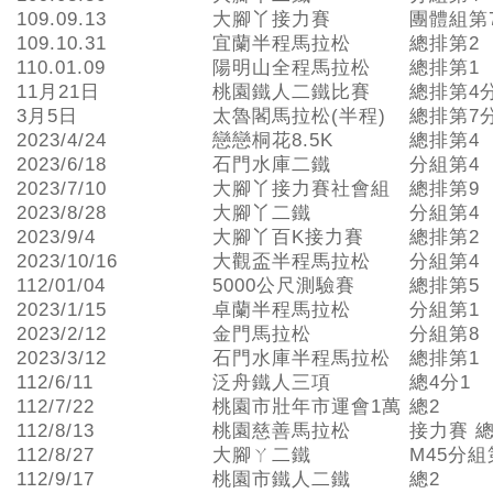
109.09.13
大腳丫接力賽
團體組第
109.10.31
宜蘭半程馬拉松
總排第2
110.01.09
陽明山全程馬拉松
總排第1
11月21日
桃園鐵人二鐵比賽
總排第4
3月5日
太魯閣馬拉松(半程)
總排第7
2023/4/24
戀戀桐花8.5K
總排第4
2023/6/18
石門水庫二鐵
分組第4
2023/7/10
大腳丫接力賽社會組
總排第9
2023/8/28
大腳丫二鐵
分組第4
2023/9/4
大腳丫百K接力賽
總排第2
2023/10/16
大觀盃半程馬拉松
分組第4
112/01/04
5000公尺測驗賽
總排第5
2023/1/15
卓蘭半程馬拉松
分組第1
2023/2/12
金門馬拉松
分組第8
2023/3/12
石門水庫半程馬拉松
總排第1
112/6/11
泛舟鐵人三項
總4分1
112/7/22
桃園市壯年市運會1萬
總2
112/8/13
桃園慈善馬拉松
接力賽 總
112/8/27
大腳ㄚ二鐵
M45分組
112/9/17
桃園市鐵人二鐵
總2