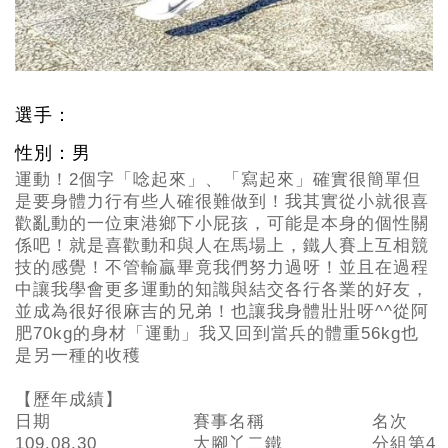
選手：
性別：男
運動！2個字「唸起來」、「寫起來」確實很簡單但
是要身體力行有些人確很難做到！我其實從小就很喜
歡亂動的一位東港鄉下小屁孩，可能是本身的個性關
係吧！就是喜歡動和與人在馬場上，鐵人賽上互相競
技的感覺！不管輸贏畢竟我們努力過呀！並且在過程
中讓我學會更多運動的知識與結交各行各業的好友，
並成為很好很麻吉的兄弟！也讓我身體壯壯呀^^從阿
肥70kg的身材「運動」我又回到當兵的體重56kg也
是另一種的收穫
【歷年成績】
日期
賽事名稱
名次
109.08.30
大腳丫二鐵
分組第4