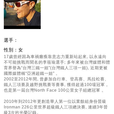
選手：
性別：女
17歲曾經因為車禍癱瘓靠意志力重新站起來, 以永遠向
不可能挑戰而聞名的李筱瑜選手; 多年來被台灣媒體和體
育界譽為“台灣三鐵一姐”(台灣鐵人三項一姐), 近期更被
國際媒體稱“亞洲超鐵一姐” 。
2002至2012年間, 曾參加自行車、登高賽、馬拉松賽、
鐵人三項賽及越野挑戰賽等賽事, 獲得超過100場冠軍，
也是第一屆台灣North Face 100公里女子組總冠軍 。
2010年到2012年更創造華人第一位以業餘組身份晉級
Ironman 226公里世界超級鐵人三項總決賽, 連續3年晉
級3次的光榮記錄。