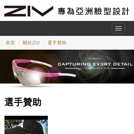
Toggle
naviga
首頁
關於ZIV
選手贊助
選手贊助