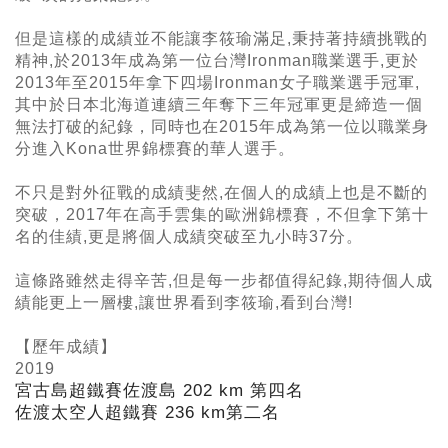
但是這樣的成績並不能讓李筱瑜滿足,秉持著持續挑戰的
精神,於2013年成為第一位台灣Ironman職業選手,更於
2013年至2015年拿下四場Ironman女子職業選手冠軍,
其中於日本北海道連續三年奪下三年冠軍更是締造一個
無法打破的紀錄，同時也在2015年成為第一位以職業身
分進入Kona世界錦標賽的華人選手。
不只是對外征戰的成績斐然,在個人的成績上也是不斷的
突破，2017年在高手雲集的歐洲錦標賽，不但拿下第十
名的佳績,更是將個人成績突破至九小時37分。
這條路雖然走得辛苦,但是每一步都值得紀錄,期待個人成
績能更上一層樓,讓世界看到李筱瑜,看到台灣!
【歷年成績】
2019
宮古島超鐵賽佐渡島 202 km
第四名
佐渡太空人超鐵賽 236 km
第二名