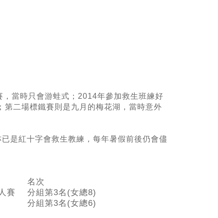
賽，當時只會游蛙式；
2014
年參加救生班練好
；第二場標鐵賽則是九月的梅花湖，當時意外
亦已是紅十字會救生教練，每年暑假前後仍會儘
名次
鐵人賽
分組第3名(女總8)
分組第3名(女總6)