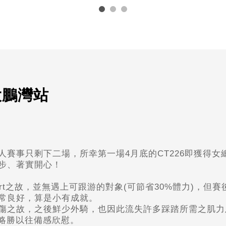
賽大鵬灣站
人賽事只剩下二場，所幸第一場4月底的CT226即獲得
步、著實開心！
t
之故，並無遇上可跟游的對象(可節省30%體力)，但
常良好，算是小有成就。
傷之故，之後鮮少外騎，也因此流失許多踩踏所需之肌力
是略勝以往備感欣慰。