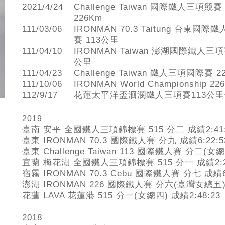
2021/4/24
Challenge Taiwan 國際鐵人三項競賽
226Km
111/03/06
IRONMAN 70.3 Taitung 台東國際
賽 113公里
111/04/10
IRONMAN Taiwan 澎湖國際鐵人三項
公里
111/04/23
Challenge Taiwan 鐵人三項國際賽 
111/10/06
IRONMAN World Championship 2
112/9/17
花蓮太平洋盃洄瀾鐵人三項賽113公
2019
臺南
安平
全國鐵人三項錦標賽
515 分二 成績
2:41
臺
東
IRONMAN 70.3
國際鐵人賽 分九
成績
6:22:5
臺東
Challenge
Taiwan
113
國際鐵人賽
分二(女總
宜蘭
梅花湖
全國鐵人三項錦標賽
515 分一
成績
2:
宿霧
IRONMAN 70.3
Cebu
國際鐵人賽
分七
成績
澎湖
IRONMAN
226
國際鐵人賽
分六(臺灣女總五
花蓮 LAVA 花蓮港 515 分一(女總四)
成績
2:48:23
2018