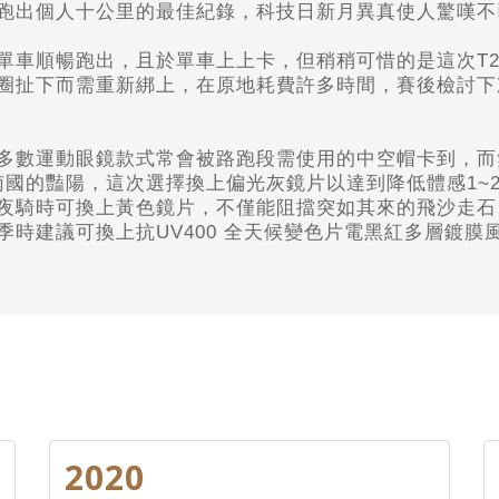
跑出個人十公里的最佳紀錄，科技日新月異真使人驚嘆不
單車順暢跑出，且於單車上上卡，但稍稍可惜的是這次T2轉
圈扯下而需重新綁上，在原地耗費許多時間，賽後檢討下
多數運動眼鏡款式常會被路跑段需使用的中空帽卡到，而
到南國的豔陽，這次選擇換上偏光灰鏡片以達到降低體感1
夜騎時可換上黃色鏡片，不僅能阻擋突如其來的飛沙走石
時建議可換上抗UV400 全天候變色片電黑紅多層鍍
2020