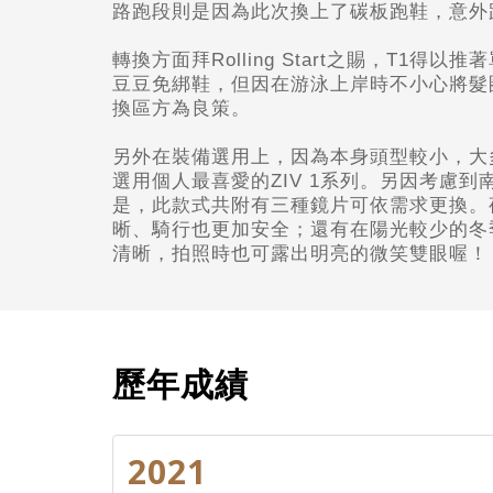
路跑段則是因為此次換上了碳板跑鞋，意外
轉換方面拜Rolling Start
之賜，T1得以推著
豆豆免綁鞋，但因在游泳上岸時不小心將髮
換區方為良策。
另外在裝備選用上，因為本身頭型較小，大
選用個人最喜愛的ZIV 1系列。另因考慮
是，此款式共附有三種鏡片可依需求更換。
晰、騎行也更加安全；還有在陽光較少的冬季
清晰，拍照時也可露出明亮的微笑雙眼喔！
歷年成績
2021