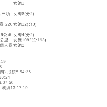
女總1
鐵人三項
女總8(分2)
賽 226
女總12(分3)
226公里
女總4(分2)
26公里
女總1082(分193)
里個人賽
女總2
:
19
3
四)
成績
5:54:35
28:24
6:07:50
)
成績
13:17:19