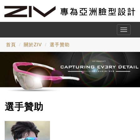
Toggle
naviga
首頁
關於ZIV
選手贊助
選手贊助