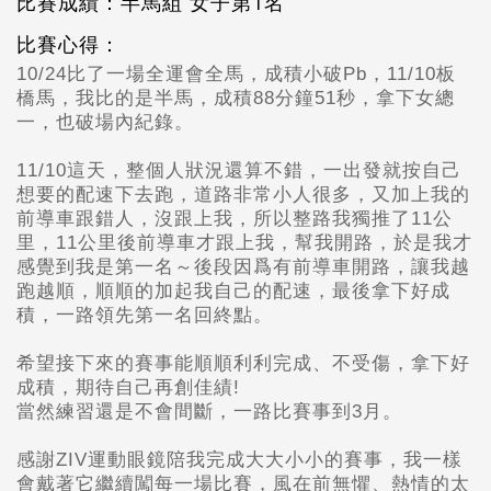
比賽成績：半馬組 女子第1名
比賽心得：
10/24比了一場全運會全馬，成積小破Pb，11/10板
橋馬，我比的是半馬，成積88分鐘51秒，拿下女總
一，也破場內紀錄。
11/10這天，整個人狀況還算不錯，
一
出發就按自己
想要的配速下去跑，道路非常小人很多，又加上我的
前導車跟錯人，沒跟上我，所以整路我獨推了11
公
里，11公里後前導車才跟上我，幫我開路，於是我才
感覺到我是第一名～
後段因爲有前導車開路，讓我越
跑越順，順順的加起我自己的配速，最後拿下好成
積，
一
路領先第一名回終點。
希望接下來的賽事能順順利利完成、不受傷，拿下好
成積，期待自己再創佳績!
當然練習還是不會間斷，
一
路比賽事到3
月。
感謝ZIV
運動眼鏡陪我完成大大小小的賽事，我一樣
會戴著它繼續闖每一場比賽，風在前無懼、熱情的太