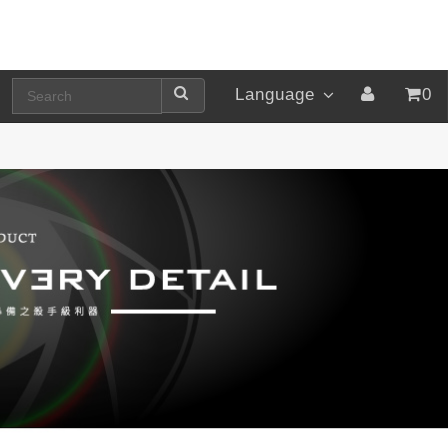
Language
0