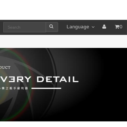
Language
0