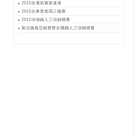
2015全運前賽新達港
2015台東普悠瑪三鐵賽
2015澎湖鐵人三項錦標賽
新北微風亞錦賽暨全國鐵人三項錦標賽