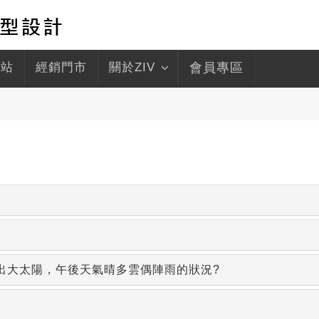
驛站
經銷門市
關於ZIV
會員專區
出大太陽，午後天氣晴多雲偶陣雨的狀況?