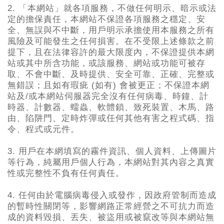
2.
「本網站」就各項服務，不做任何明示、暗示或法
定的擔保責任，本網站不保證各項服務之穩定、安
全、無誤與不中斷，用戶明示承擔使用本服務之所有
風險及可能發生之任何損害。在不受限上述條款之前
提下，且在法律容許的最大限度內，不保證提供本網
站或其中所含功能，或該服務、網站或功能可被存
取、不會中斷、及時提供、安全可靠、正確、完整或
無錯誤；且如有瑕疵 (
如有) 會被更正；不保證本網
站及/或本網站伺服器完全沒有任何病毒、時鐘、計
時器、計數器、蠕蟲、軟體鎖、致死裝置、木馬、路
由、陷阱門、定時炸彈或任何其他有害之程式碼、指
令、程式或元件。
3.
用戶在本網填寫的霧件資訊、個人資料、上傳圖片
等行為，純屬用戶個人行為，本網站對其內容之真實
性或完整性不負有任何責任。
4.
任何由於電腦病毒侵入或發作，因政府管制而造成
的暫時性關閉等，影響網路正常經營之不可抗力而造
成的資料毀損、丟失、被盜用或被竄改等與本網站無