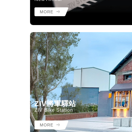
MORE
ZIV將軍驛站
ZIV Bike Station
MORE