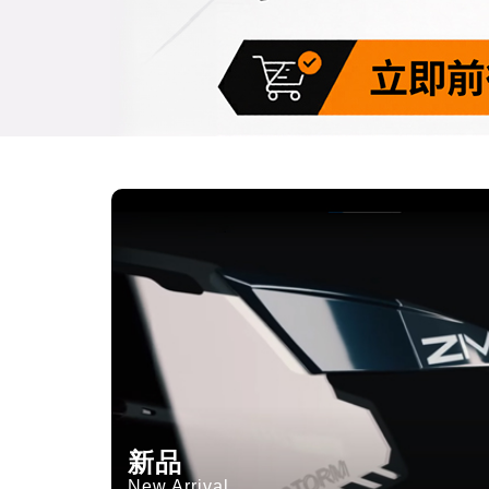
新品
New Arrival