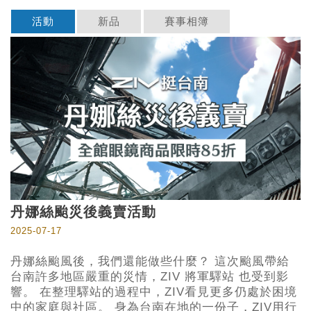
活動
新品
賽事相簿
丹娜絲颱災後義賣活動
2025-07-17
丹娜絲颱風後，我們還能做些什麼？ 這次颱風帶給
台南許多地區嚴重的災情，ZIV 將軍驛站 也受到影
響。 在整理驛站的過程中，ZIV看見更多仍處於困境
中的家庭與社區。 身為台南在地的一份子，ZIV用行