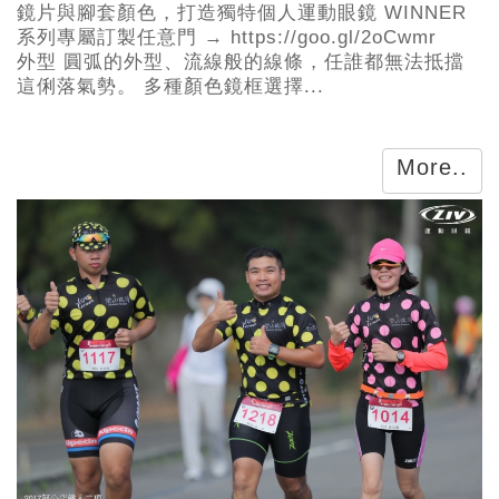
鏡片與腳套顏色，打造獨特個人運動眼鏡 WINNER
系列專屬訂製任意門 → https://goo.gl/2oCwmr
外型 圓弧的外型、流線般的線條，任誰都無法抵擋
這俐落氣勢。 多種顏色鏡框選擇...
More..