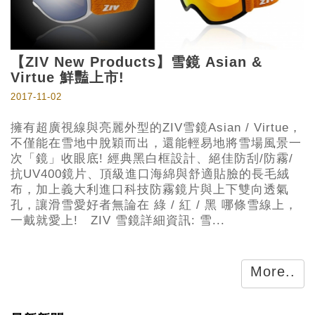
【ZIV New Products】雪鏡 Asian &
Virtue 鮮豔上市!
2017-11-02
擁有超廣視線與亮麗外型的ZIV雪鏡Asian / Virtue，
不僅能在雪地中脫穎而出，還能輕易地將雪場風景一
次「鏡」收眼底! 經典黑白框設計、絕佳防刮/防霧/
抗UV400鏡片、頂級進口海綿與舒適貼臉的長毛絨
布，加上義大利進口科技防霧鏡片與上下雙向透氣
孔，讓滑雪愛好者無論在 綠 / 紅 / 黑 哪條雪線上，
一戴就愛上! ZIV 雪鏡詳細資訊: 雪...
More..