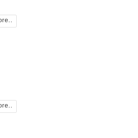
re..
re..