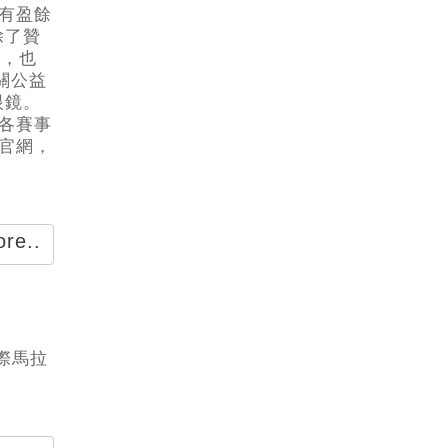
所有盈餘
除了贊
)，也
關公益
眼鏡。
在各賽事
V官網，
re..
國際馬拉