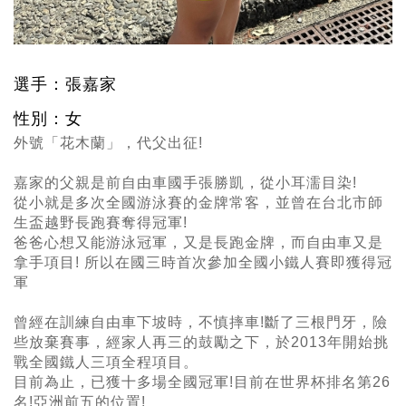
選手：張嘉家
性別：女
外號「花木蘭」，代父出征!
嘉家的父親是前自由車國手張勝凱，從小耳濡目染!
從小就是多次全國游泳賽的金牌常客，並曾在台北市師
生盃越野長跑賽奪得冠軍!
爸爸心想又能游泳冠軍，又是長跑金牌，而自由車又是
拿手項目! 所以在國三時首次參加全國小鐵人賽即獲得冠
軍
曾經在訓練自由車下坡時，不慎摔車!斷了三根門牙，險
些放棄賽事，經家人再三的鼓勵之下，於2013年開始挑
戰全國鐵人三項全程項目。
目前為止，已獲十多場全國冠軍!目前在世界杯排名第26
名!亞洲前五的位置!