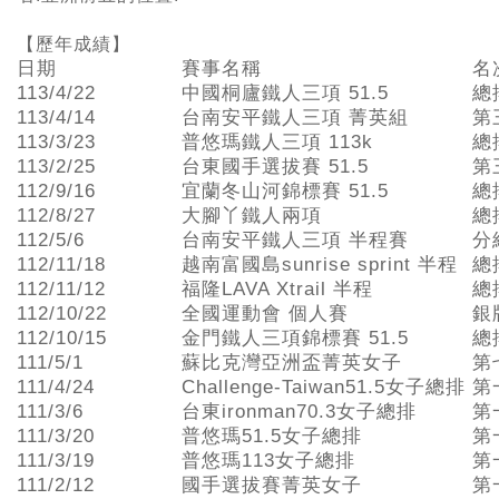
【歷年成績】
日期
賽事名稱
名
113/4/22
中國桐廬鐵人三項 51.5
總
113/4/14
台南安平鐵人三項 菁英組
第
113/3/23
普悠瑪鐵人三項 113k
總
113/2/25
台東國手選拔賽 51.5
第
112/9/16
宜蘭冬山河錦標賽 51.5
總
112/8/27
大腳丫鐵人兩項
總
112/5/6
台南安平鐵人三項 半程賽
分
112/11/18
越南富國島sunrise sprint 半程
總
112/11/12
福隆LAVA Xtrail 半程
總
112/10/22
全國運動會 個人賽
銀
112/10/15
金門鐵人三項錦標賽 51.5
總
111/5/1
蘇比克灣亞洲盃菁英女子
第
111/4/24
Challenge-Taiwan51.5女子總排
第
111/3/6
台東ironman70.3女子總排
第
111/3/20
普悠瑪51.5女子總排
第
111/3/19
普悠瑪113女子總排
第
111/2/12
國手選拔賽菁英女子
第