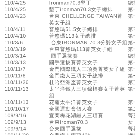
110/4/25
Ironman70.3墾丁
總
110/4/25
墾丁ironman70.3女子總排
第
110/4/23
台東 CHELLENGE TAIWAN菁
第
英女子組
110/4/11
普悠瑪51.5女子總排
第
110/4/10
普悠瑪113女子總排
第
110/3/6
台東IRONMAN 70.3分齡女子組
第
110/3/19
台東普悠瑪113菁英女子組
第
110/3/14
國手選拔賽
總
110/3/13
國手選拔賽菁英女子
第
110/11/7
金門國際鐵人三項賽菁英女子組
第
110/11/6
金門鐵人三項女子總排
第
110/11/26
杜哈亞洲盃菁英女子
第
110/11/13
太平洋鐵人三項錦標賽女子菁英
第
組
110/11/13
花蓮太平洋菁英女子
第
110/10/17
全國運動會個人賽
第
109/9/16
宜蘭梅花湖鐵人三項賽
菁
109/9/13
台東iroman70.3
女
109/6/14
台東國手選拔
菁