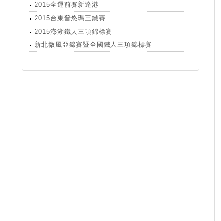
2015全運前賽新達港
2015台東普悠瑪三鐵賽
2015澎湖鐵人三項錦標賽
新北微風亞錦賽暨全國鐵人三項錦標賽