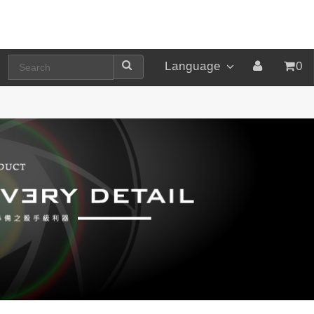
Language
0