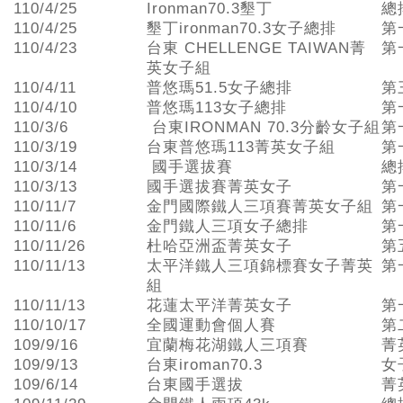
110/4/25
Ironman70.3墾丁
總
110/4/25
墾丁ironman70.3女子總排
第
110/4/23
台東 CHELLENGE TAIWAN菁
第
英女子組
110/4/11
普悠瑪51.5女子總排
第
110/4/10
普悠瑪113女子總排
第
110/3/6
台東IRONMAN 70.3分齡女子組
第
110/3/19
台東普悠瑪113菁英女子組
第
110/3/14
國手選拔賽
總
110/3/13
國手選拔賽菁英女子
第
110/11/7
金門國際鐵人三項賽菁英女子組
第
110/11/6
金門鐵人三項女子總排
第
110/11/26
杜哈亞洲盃菁英女子
第
110/11/13
太平洋鐵人三項錦標賽女子菁英
第
組
110/11/13
花蓮太平洋菁英女子
第
110/10/17
全國運動會個人賽
第
109/9/16
宜蘭梅花湖鐵人三項賽
菁
109/9/13
台東iroman70.3
女
109/6/14
台東國手選拔
菁