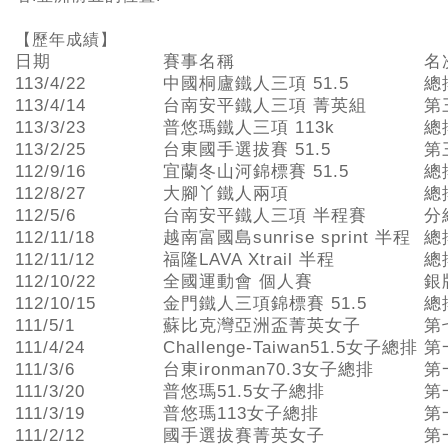
【歷年成績】
日期
賽事名稱
名
113/4/22
中國桐廬鐵人三項 51.5
總
113/4/14
台南安平鐵人三項 菁英組
第
113/3/23
普悠瑪鐵人三項 113k
總
113/2/25
台東國手選拔賽 51.5
第
112/9/16
宜蘭冬山河錦標賽 51.5
總
112/8/27
大腳丫鐵人兩項
總
112/5/6
台南安平鐵人三項 半程賽
分
112/11/18
越南富國島sunrise sprint 半程
總
112/11/12
福隆LAVA Xtrail 半程
總
112/10/22
全國運動會 個人賽
銀
112/10/15
金門鐵人三項錦標賽 51.5
總
111/5/1
蘇比克灣亞洲盃菁英女子
第
111/4/24
Challenge-Taiwan51.5女子總排
第
111/3/6
台東ironman70.3女子總排
第
111/3/20
普悠瑪51.5女子總排
第
111/3/19
普悠瑪113女子總排
第
111/2/12
國手選拔賽菁英女子
第