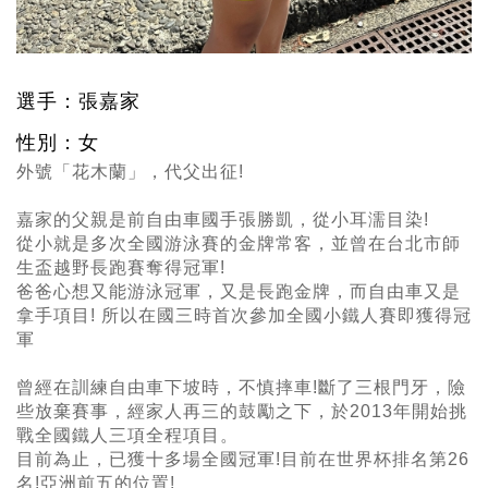
選手：張嘉家
性別：女
外號「花木蘭」，代父出征!
嘉家的父親是前自由車國手張勝凱，從小耳濡目染!
從小就是多次全國游泳賽的金牌常客，並曾在台北市師
生盃越野長跑賽奪得冠軍!
爸爸心想又能游泳冠軍，又是長跑金牌，而自由車又是
拿手項目! 所以在國三時首次參加全國小鐵人賽即獲得冠
軍
曾經在訓練自由車下坡時，不慎摔車!斷了三根門牙，險
些放棄賽事，經家人再三的鼓勵之下，於2013年開始挑
戰全國鐵人三項全程項目。
目前為止，已獲十多場全國冠軍!目前在世界杯排名第26
名!亞洲前五的位置!