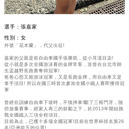
選手：張嘉家
性別：女
外號「花木蘭」，代父出征!
嘉家的父親是前自由車國手張勝凱，從小耳濡目染!
從小就是多次全國游泳賽的金牌常客，並曾在台北市師
生盃越野長跑賽奪得冠軍!
爸爸心想又能游泳冠軍，又是長跑金牌，而自由車又是
拿手項目! 所以在國三時首次參加全國小鐵人賽即獲得冠
軍
曾經在訓練自由車下坡時，不慎摔車!斷了三根門牙，險
些放棄賽事，經家人再三的鼓勵之下，於2013年開始挑
戰全國鐵人三項全程項目。
目前為止，已獲十多場全國冠軍!目前在世界杯排名第26
名!亞洲前五的位置!