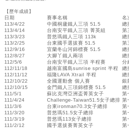
【歷年成績】
日期
賽事名稱
名
113/4/22
中國桐廬鐵人三項 51.5
總
113/4/14
台南安平鐵人三項 菁英組
第
113/3/23
普悠瑪鐵人三項 113k
總
113/2/25
台東國手選拔賽 51.5
第
112/9/16
宜蘭冬山河錦標賽 51.5
總
112/8/27
大腳丫鐵人兩項
總
112/5/6
台南安平鐵人三項 半程賽
分
112/11/18
越南富國島sunrise sprint 半程
總
112/11/12
福隆LAVA Xtrail 半程
總
112/10/22
全國運動會 個人賽
銀
112/10/15
金門鐵人三項錦標賽 51.5
總
111/5/1
蘇比克灣亞洲盃菁英女子
第
111/4/24
Challenge-Taiwan51.5女子總排
第
111/3/6
台東ironman70.3女子總排
第
111/3/20
普悠瑪51.5女子總排
第
111/3/19
普悠瑪113女子總排
第
111/2/12
國手選拔賽菁英女子
第