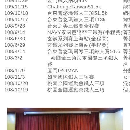
109/11/29
金門鐵人兩項43k
總
109/11/15
ChallengeTaiwan51.5k
總
109/10/18
台東普悠瑪鐵人三項51.5k
總
109/10/17
台東普悠瑪鐵人三項113k
總
108/9/28
台東之美三鐵賽全程賽
菁
108/9/14
NAVY泰國芭達亞三鐵賽(半程賽)
菁
108/6/30
玄鐵系列賽上海站(全程賽)
菁
108/6/29
玄鐵系列賽上海站(半程賽)
菁
108/4/14
台東普悠瑪國際三項鐵人賽51.5
菁
108/3/2
泰國金三角海軍國際三項鐵人
菁
賽
名
108/11/9
廈門IROMAN
分
108/11/3
如皋國際鐵人三項賽
女
108/10/20
桃園全國運動會鐵人三項
混
108/10/19
桃園全國運動會鐵人三項
個