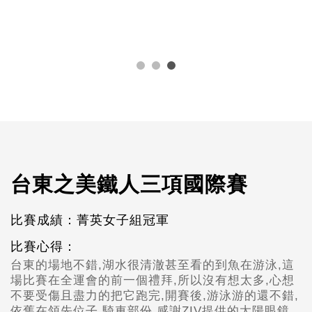
台東之美鐵人三項國際賽
比賽成績：菁英女子組冠軍
比賽心得：
台東的場地不錯,湖水很清澈甚至看的到魚在游泳,這
場比賽在全運會的前一個禮拜,所以沒有想太多,心想
不要受傷且盡力的把它跑完,開賽後,游泳游的還不錯,
依舊在領先位子,騎車部份,感謝ZIV提供的太陽眼鏡,