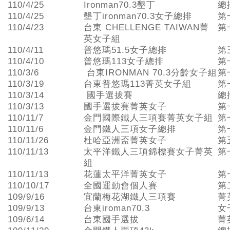
110/4/25
Ironman70.3墾丁
總
110/4/25
墾丁ironman70.3女子總排
第
110/4/23
台東 CHELLENGE TAIWAN菁
第
英女子組
110/4/11
普悠瑪51.5女子總排
第
110/4/10
普悠瑪113女子總排
第
110/3/6
台東IRONMAN 70.3分齡女子組
第
110/3/19
台東普悠瑪113菁英女子組
第
110/3/14
國手選拔賽
總
110/3/13
國手選拔賽菁英女子
第
110/11/7
金門國際鐵人三項賽菁英女子組
第
110/11/6
金門鐵人三項女子總排
第
110/11/26
杜哈亞洲盃菁英女子
第
110/11/13
太平洋鐵人三項錦標賽女子菁英
第
組
110/11/13
花蓮太平洋菁英女子
第
110/10/17
全國運動會個人賽
第
109/9/16
宜蘭梅花湖鐵人三項賽
菁
109/9/13
台東iroman70.3
女
109/6/14
台東國手選拔
菁