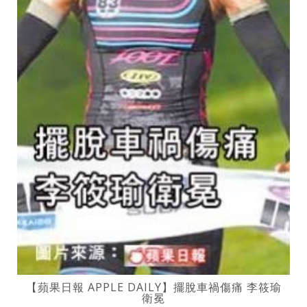
【蘋果日報 APPLE DAILY】擺脫車禍傷痛 李筱瑜
衛冕