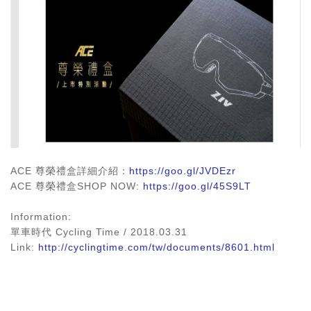
ACE 尊榮禮盒詳細介紹：
https://goo.gl/JVDEzr
ACE 尊榮禮盒SHOP NOW:
https://goo.gl/45S9LT
Information:
單車時代 Cycling Time / 2018.03.31
Link:
http://cyclingtime.com/tw/documents/8601.html