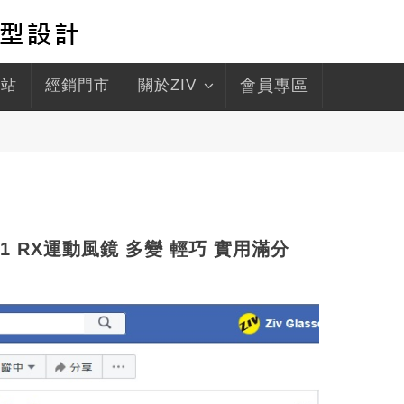
驛站
經銷門市
關於ZIV
會員專區
IV 1 RX運動風鏡 多變 輕巧 實用滿分