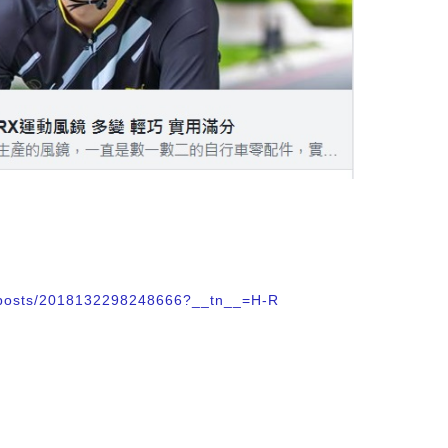
w/posts/2018132298248666?__tn__=H-R​