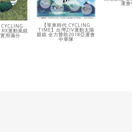
運會
【單車時代 CYCLING
CYCLING
TIME】台灣ZIV運動太陽
 1 RX運動風鏡
眼鏡 全力贊助2018亞運會
 實用滿分
中華隊