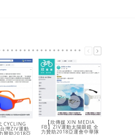
【欣傳媒 X
【欣傳媒 XIN MEDIA
ZIV運動
CYCLING
FB】ZIV運動太陽眼鏡 全
助201
】台灣ZIV運動
力贊助2018亞運會中華隊
力贊助2018亞