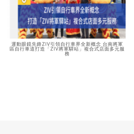
運動眼鏡先鋒ZIV引領自行車界全新概念 台南將軍
區自行車道打造「ZIV將軍驛站」複合式店面多元服
務