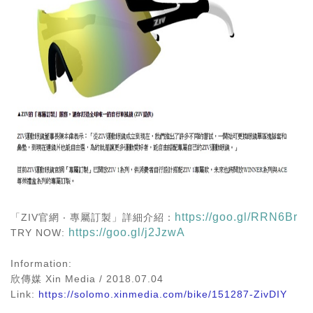
https://goo.gl/RRN6Br
「ZIV官網 ‧ 專屬訂製」詳細介紹：
https://goo.gl/j2JzwA
TRY NOW:
Information:
欣傳媒 Xin Media / 2018.07.04
Link:
https://solomo.xinmedia.com/bike/151287-ZivDIY