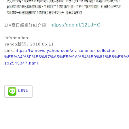
https://goo.gl/12LdHG
ZIV夏日嚴選詳細介紹：
Information:
Yahoo新聞 / 2018.06.11
Link:
https://tw.news.yahoo.com/ziv-summer-collection-
%E5%A4%8F%E6%97%A5%E5%9A%B4%E9%81%B8%E9%
192545347.html
LINE