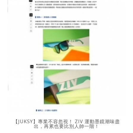
【JUKSY】專業不容忽視！ ZIV 運動墨鏡潮味盡
出，再累也要比別人帥一階！