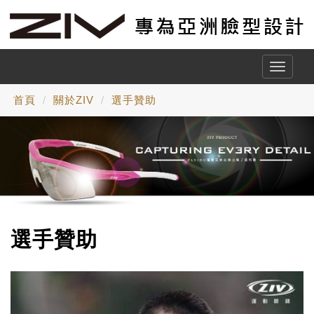
Toggle
naviga
首頁
關於ZIV
選手贊助
選手贊助