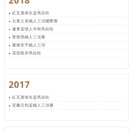
2018
紅瓦厝保生盃馬拉松
台東之美鐵人三項國際賽
蘆葦盃情人半程馬拉松
普悠瑪鐵人三項賽
臺南安平鐵人三項
花現龍井馬拉松
2017
紅瓦厝保生盃馬拉松
宜蘭天利盃鐵人三項賽