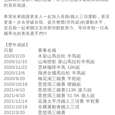
的系所就讀。
希望未來能讓更多人一起加入長跑/鐵人三項運動，甚至
更進一步去突破自我、提升整體(市民組)的運動水平，
並且能一起來關注支持那些默默努力、等待有朝一日為
國爭光的菁英選手們!!!
【歷年成績】
日期
賽事名稱
2020/2/23
木架山馬拉松 半馬組
2020/11/15
山海戀歌 柴山馬拉松半馬組
2020/11/22
雲林咖啡半馬 10K組
2020/12/6
飛虎全國馬拉松 半馬組
2020/9/20
梅花湖三鐵賽 半程組
2020/10/18
普悠瑪三鐵賽 標鐵組
2021/4/10
普悠瑪三鐵賽113K 接力組
2021/4/10
普悠瑪三鐵賽 51.5K 個人組
2021/11/14
花蓮太平洋鐵人三項賽 半程賽
2021/10/18
全國運動會鐵人三項
2022/3/20
普悠瑪三鐵賽