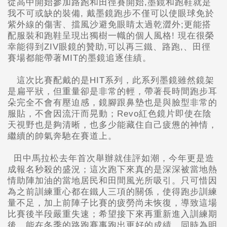
從高中開始參加路跑和田徑賽開始,墨鏡和跑鞋就是
我不可或缺的裝備, 戴墨鏡跑步不僅可以使眼球免於
紫外線的傷害、擋風沙避免眼睛太過乾澀外;更能搭
配服裝和跑鞋呈現出獨樹一幟的個人風格! 現在很榮
幸能得到ZIV眼鏡的贊助,可以再三鐵、路跑,、田徑
賽場都能帶著MIT的墨鏡追逐佳績。
這次比賽配戴的是HIT系列，此系列墨鏡雖然鏡架
是扁平狀，但重量卻是非常的輕，帶著長時間跑步耳
朵完全不會有壓迫感，鏡腳跟鼻墊也是與臉型非常的
服貼，不會因流汗而晃動；Revo紅色鏡片即使在陰
天視野也是夠清晰，也多少能藏住自己疲憊的神情，
繼續的帥氣奔馳在賽道上。
田中馬拉松去年首次舉辦就佳評如潮，今年更是造
成報名秒殺的盛況；這次跑下來真的是深深被當地熱
情助陣加油的當地居民和田間風光所吸引。只可惜因
為之前訓練重心都在鐵人三項的關係，使得跑步訓練
量不足，加上前陣子比賽的疲勞尚未恢復，導致這場
比賽後半段嚴重失速；希望接下來再重新進入訓練期
後，能在冬季的路跑賽事跑出更好的成績，同時為明