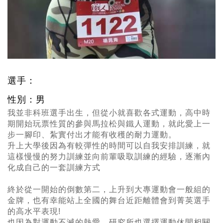
選手：
性別：男
我並非科班選手出生，但從小就喜歡各式運動，高中時
期開始玩票性質的參與馬拉松與鐵人運動，就此愛上一
步一腳印、紮實付出才能有收穫的耐力運動。
升上大學後因為有較彈性的時間可以自我安排訓練，就
這樣慢慢的努力訓練並向前輩吸取訓練的經驗，逐漸內
化成自己的一套訓練方式
終於從一開始的倒數第二，上升到大專運動會一般組的
金牌，也有幸能站上全國的舞台近距離體會到菁英選手
的高水平表現!
也因為對運動不滅的熱愛，研究所也選擇運動休閒相關