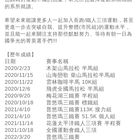
的系所就讀。
希望未來能讓更多人一起加入長跑/鐵人三項運動，甚至
更進一步去突破自我、提升整體(市民組)的運動水平，
並且能一起來關注支持那些默默努力、等待有朝一日為
國爭光的菁英選手們!!!
【歷年成績】
日期
賽事名稱
2020/2/23
木架山馬拉松 半馬組
2020/11/15
山海戀歌 柴山馬拉松半馬組
2020/11/22
雲林咖啡半馬 10K組
2020/12/6
飛虎全國馬拉松 半馬組
2020/9/20
梅花湖三鐵賽 半程組
2020/10/18
普悠瑪三鐵賽 標鐵組
2021/4/10
普悠瑪三鐵賽113K 接力組
2021/4/10
普悠瑪三鐵賽 51.5K 個人組
2021/11/14
花蓮太平洋鐵人三項賽 半程賽
2021/10/18
全國運動會鐵人三項
2022/3/20
普悠瑪三鐵賽