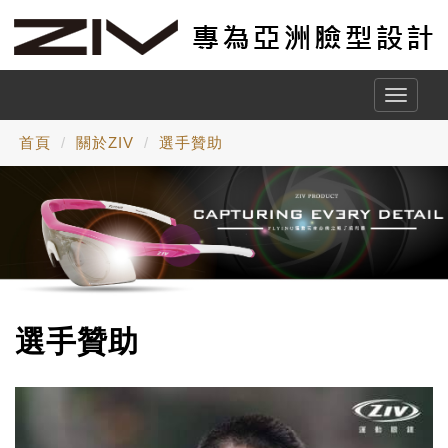
Toggle
naviga
首頁
關於ZIV
選手贊助
選手贊助