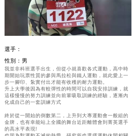
選手：
性別：男
我並非科班選手出生，但從小就喜歡各式運動，高中時
期開始玩票性質的參與馬拉松與鐵人運動，就此愛上一
步一腳印、紮實付出才能有收穫的耐力運動。
升上大學後因為有較彈性的時間可以自我安排訓練，就
這樣慢慢的努力訓練並向前輩吸取訓練的經驗，逐漸內
化成自己的一套訓練方式
終於從一開始的倒數第二，上升到大專運動會一般組的
金牌，也有幸能站上全國的舞台近距離體會到菁英選手
的高水平表現!
也因為對運動不滅的熱愛，研究所也選擇運動休閒相關