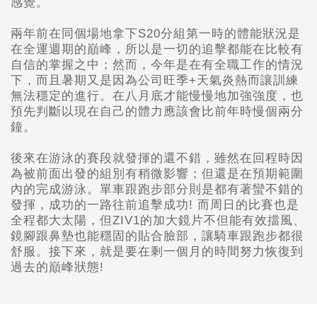
感覺。
兩年前在同個場地拿下S20分組第一時的體能狀況是
在全運週期的巔峰，所以是一切的追擊都能在比較有
自信的掌握之中；然而，今年是在有全職工作的情況
下，而且暑期又是因為公司旺季+天氣炎熱而讓訓練
無法穩定的進行。在八月底才能慢慢地加強強度，也
預先判斷以現在自己的體力應該會比前年時慢個兩分
鐘。
後來在游泳的賽段就發揮的還不錯，雖然在回程時因
為被前面出發的組別有稍微影響；但還是在預期範圍
內的完成游泳。單車跟跑步部分則是都有著蠻不錯的
發揮，成功的一路往前追擊成功!
而周日的比賽也是
全程都大太陽，但ZIV1的加大鏡片不但能有效擋風、
鏡腳跟鼻墊也能穩固的貼合臉部，讓騎車跟跑步都很
舒服。接下來，就是要在剩一個月的時間努力恢復到
過去的巔峰狀態!