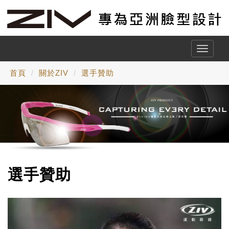
Toggle
naviga
首頁
關於ZIV
選手贊助
選手贊助