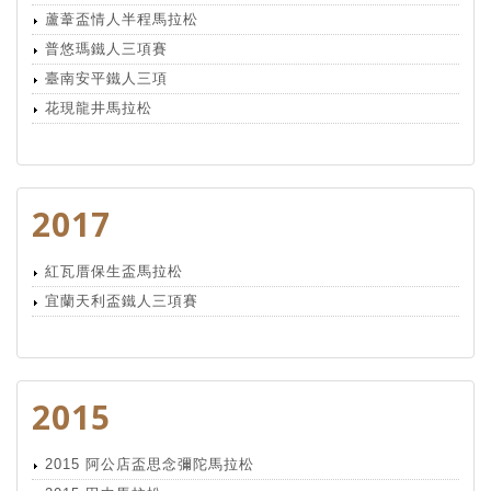
蘆葦盃情人半程馬拉松
普悠瑪鐵人三項賽
臺南安平鐵人三項
花現龍井馬拉松
2017
紅瓦厝保生盃馬拉松
宜蘭天利盃鐵人三項賽
2015
2015 阿公店盃思念彌陀馬拉松