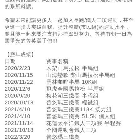
的系所就讀。
希望未來能讓更多人一起加入長跑/鐵人三項運動，甚至
更進一步去突破自我、提升整體(市民組)的運動水平，
並且能一起來關注支持那些默默努力、等待有朝一日為
國爭光的菁英選手們!!!
【歷年成績】
日期
賽事名稱
2020/2/23
木架山馬拉松 半馬組
2020/11/15
山海戀歌 柴山馬拉松半馬組
2020/11/22
雲林咖啡半馬 10K組
2020/12/6
飛虎全國馬拉松 半馬組
2020/9/20
梅花湖三鐵賽 半程組
2020/10/18
普悠瑪三鐵賽 標鐵組
2021/4/10
普悠瑪三鐵賽113K 接力組
2021/4/10
普悠瑪三鐵賽 51.5K 個人組
2021/11/14
花蓮太平洋鐵人三項賽 半程賽
2021/10/18
全國運動會鐵人三項
2022/3/20
普悠瑪三鐵賽