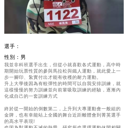
選手：
性別：男
我並非科班選手出生，但從小就喜歡各式運動，高中時
期開始玩票性質的參與馬拉松與鐵人運動，就此愛上一
步一腳印、紮實付出才能有收穫的耐力運動。
升上大學後因為有較彈性的時間可以自我安排訓練，就
這樣慢慢的努力訓練並向前輩吸取訓練的經驗，逐漸內
化成自己的一套訓練方式
終於從一開始的倒數第二，上升到大專運動會一般組的
金牌，也有幸能站上全國的舞台近距離體會到菁英選手
的高水平表現!
也因為對運動不滅的熱愛，研究所也選擇運動休閒相關