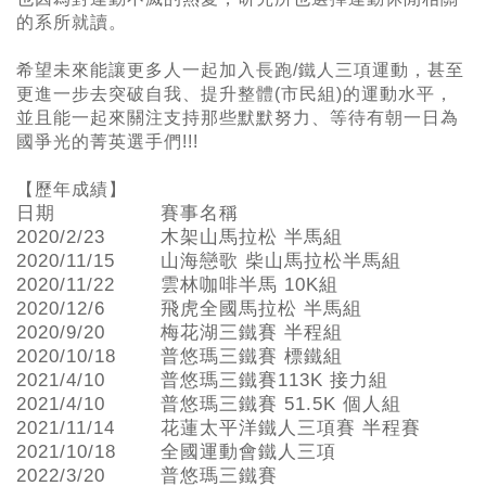
的系所就讀。
希望未來能讓更多人一起加入長跑/鐵人三項運動，甚至
更進一步去突破自我、提升整體(市民組)的運動水平，
並且能一起來關注支持那些默默努力、等待有朝一日為
國爭光的菁英選手們!!!
【歷年成績】
日期
賽事名稱
2020/2/23
木架山馬拉松 半馬組
2020/11/15
山海戀歌 柴山馬拉松半馬組
2020/11/22
雲林咖啡半馬 10K組
2020/12/6
飛虎全國馬拉松 半馬組
2020/9/20
梅花湖三鐵賽 半程組
2020/10/18
普悠瑪三鐵賽 標鐵組
2021/4/10
普悠瑪三鐵賽113K 接力組
2021/4/10
普悠瑪三鐵賽 51.5K 個人組
2021/11/14
花蓮太平洋鐵人三項賽 半程賽
2021/10/18
全國運動會鐵人三項
2022/3/20
普悠瑪三鐵賽