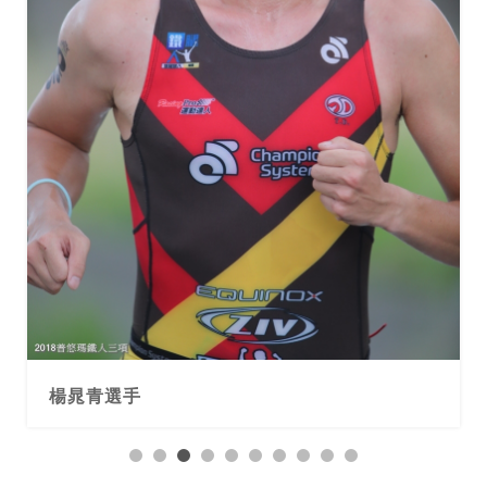
楊晁青選手