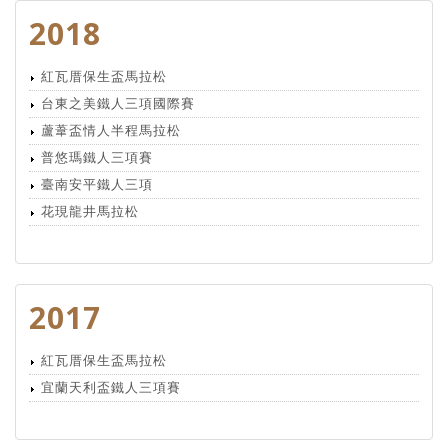
2018
紅瓦厝保生盃馬拉松
台東之美鐵人三項國際賽
蘆葦盃情人半程馬拉松
普悠瑪鐵人三項賽
臺南安平鐵人三項
花現龍井馬拉松
2017
紅瓦厝保生盃馬拉松
宜蘭天利盃鐵人三項賽