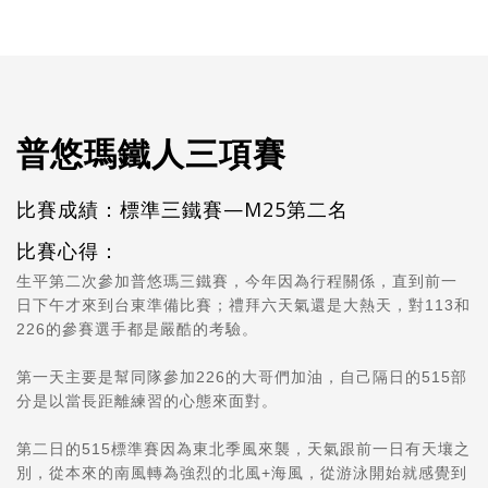
普悠瑪鐵人三項賽
比賽成績：標準三鐵賽—M25第二名
比賽心得：
生平第二次參加普悠瑪三鐵賽，今年因為行程關係，直到前一
日下午才來到台東準備比賽；禮拜六
天氣
還是大熱天，對113和
226的參賽選手都是嚴酷的考驗。
第一天主要是幫同隊參加226的大哥們加油，自己隔日的515部
分是以當長距離練習的心態來面對。
第二日的515標準賽因為東北季風來襲，天氣跟前一日有天壤之
別，從本來的南風轉為強烈的北風+海風，從游泳開始就感覺到