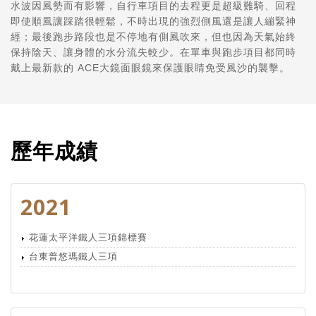
水波因風勢而有影響，自行車項目的去程更是超級難騎、回程
即使順風讓踩踏很輕鬆，不時出現的強烈側風還是讓人繃緊神
經；最後跑步路段也是不停地有側風吹來，但也因為天氣始終
保持陰天、讓身體的水分流失較少。在單車與跑步項目都
同時
戴上最新款的 ACE大鏡面眼鏡來保護眼睛免受風沙的襲擊。
歷年成績
2021
花蓮太平洋鐵人三項錦標賽
台東普悠瑪鐵人三項