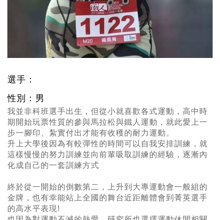
選手：
性別：男
我並非科班選手出生，但從小就喜歡各式運動，高中時
期開始玩票性質的參與馬拉松與鐵人運動，就此愛上一
步一腳印、紮實付出才能有收穫的耐力運動。
升上大學後因為有較彈性的時間可以自我安排訓練，就
這樣慢慢的努力訓練並向前輩吸取訓練的經驗，逐漸內
化成自己的一套訓練方式
終於從一開始的倒數第二，上升到大專運動會一般組的
金牌，也有幸能站上全國的舞台近距離體會到菁英選手
的高水平表現!
也因為對運動不滅的熱愛，研究所也選擇運動休閒相關