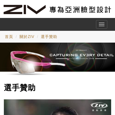
Toggle
naviga
首頁
關於ZIV
選手贊助
選手贊助