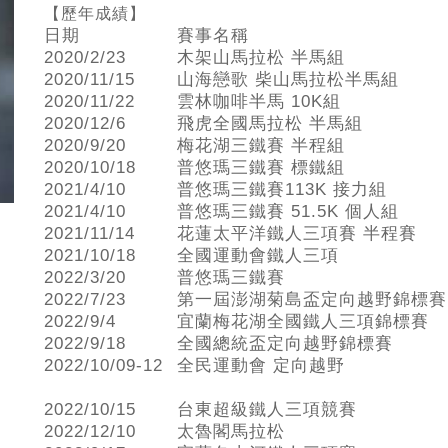
【歷年成績】
日期
賽事名稱
2020/2/23
木架山馬拉松 半馬組
2020/11/15
山海戀歌 柴山馬拉松半馬組
2020/11/22
雲林咖啡半馬 10K組
2020/12/6
飛虎全國馬拉松 半馬組
2020/9/20
梅花湖三鐵賽 半程組
2020/10/18
普悠瑪三鐵賽 標鐵組
2021/4/10
普悠瑪三鐵賽113K 接力組
2021/4/10
普悠瑪三鐵賽 51.5K 個人組
2021/11/14
花蓮太平洋鐵人三項賽 半程賽
2021/10/18
全國運動會鐵人三項
2022/3/20
普悠瑪三鐵賽
2022/7/23
第一屆澎湖菊島盃定向越野錦標賽
2022/9/4
宜蘭梅花湖全國鐵人三項錦標賽
2022/9/18
全國總統盃定向越野錦標賽
2022/10/09-12
全民運動會 定向越野
2022/10/15
台東超級鐵人三項競賽
2022/12/10
太魯閣馬拉松