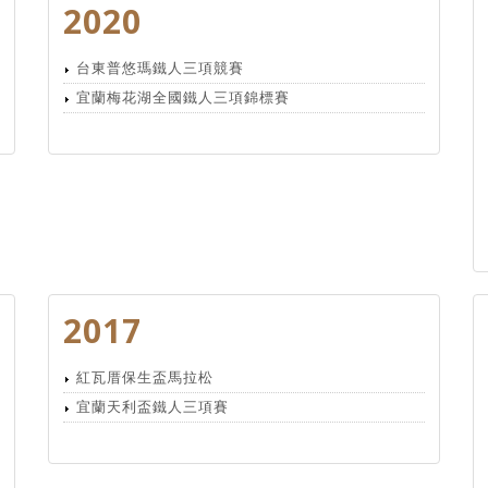
2020
台東普悠瑪鐵人三項競賽
宜蘭梅花湖全國鐵人三項錦標賽
2017
紅瓦厝保生盃馬拉松
宜蘭天利盃鐵人三項賽