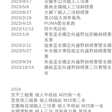
2023/9/17
宜蘭冬山河鐵人三項賽
2023/5/6
臺南全國鐵人三項錦標賽
2023/8/27
大腳丫鐵人二項錦標賽
2023/2/19
第10屆大湖草莓馬
2023/4/15
PUMA螢光夜跑
2023/11/12
田中馬拉松
2023/1/8
菁英盃全國定向越野短距離錦標賽
名賽
2023/2/11
協會盃全國定向越野錦標賽暨全國
2023/5/27
年全國大專院校定向越野錦標賽暨
賽
2023/9/24
朱崙盃全國定向越野錦標賽暨全國
2023/10/14
總統盃定向越野錦標賽二日賽暨全
短
2019
安平三鐵賽 個人半程組 M25
第一名
普悠瑪三鐵賽 個人標鐵組 M25
第二名
宜蘭梅花湖鐵人三項賽 個人半程組 M25
第一名
全國運動會 鐵人三項 混和接力賽 第四名