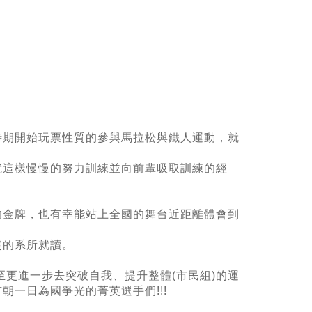
時期開始玩票性質的參與馬拉松與鐵人運動，就
。
就這樣慢慢的努力訓練並向前輩吸取訓練的經
的金牌，也有幸能站上全國的舞台近距離體會到
關的系所就讀。
至更進一步去突破自我、提升整體(市民組)的運
一日為國爭光的菁英選手們!!!