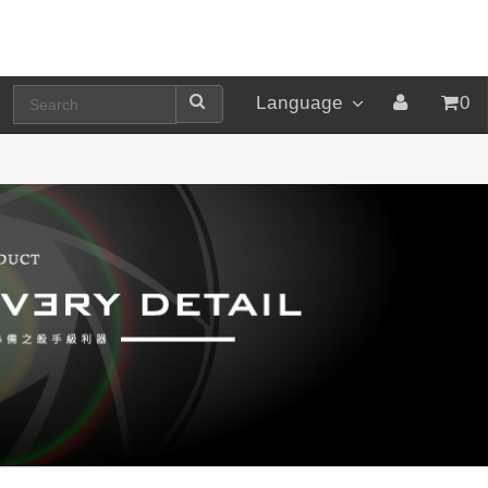
Language
0