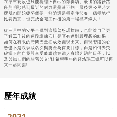
在單車賽段也只能穩穩照自己的節奏騎。最後的跑步路
段則明顯感到最近的耐力還是練不夠，最後幾公里時大
腿肌肉開始疲勞僵硬，好險還是穩定住節奏、穩穩地把
比賽跑完，也完成全職工作後的第一場標準鐵人！
從三月中的安平半鐵到這場普悠瑪標鐵，也能讓自己更
了解工作後的這段訓練安排是否有達到最理想的結果；
如何在有限的時間盡量把成效顯現出來。而現階段的心
態也不是以爭取名次與獎金為首要目標，而是如何去突
破當下的自我與享受能繼續在鐵人賽場奔馳的日子，以
及與鐵友們的敘舊與交流! 希望明年的普悠瑪三鐵可以再
來一起同樂!
歷年成績
2021