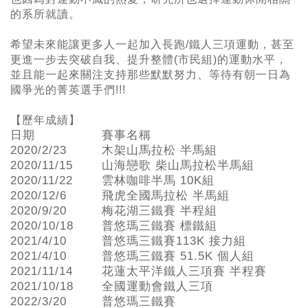
的系所就讀。
希望未來能讓更多人一起加入長跑/鐵人三項運動，甚至
更進一步去突破自我、提升整體(市民組)的運動水平，
並且能一起來關注支持那些默默努力、等待有朝一日為
國爭光的菁英選手們!!!
【歷年成績】
日期
賽事名稱
2020/2/23
木架山馬拉松 半馬組
2020/11/15
山海戀歌 柴山馬拉松半馬組
2020/11/22
雲林咖啡半馬 10K組
2020/12/6
飛虎全國馬拉松 半馬組
2020/9/20
梅花湖三鐵賽 半程組
2020/10/18
普悠瑪三鐵賽 標鐵組
2021/4/10
普悠瑪三鐵賽113K 接力組
2021/4/10
普悠瑪三鐵賽 51.5K 個人組
2021/11/14
花蓮太平洋鐵人三項賽 半程賽
2021/10/18
全國運動會鐵人三項
2022/3/20
普悠瑪三鐵賽