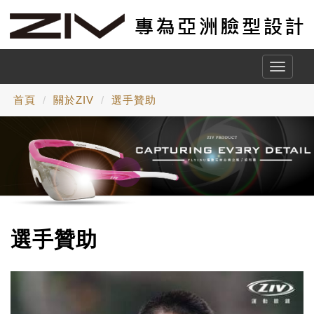
Toggle
naviga
首頁
關於ZIV
選手贊助
選手贊助