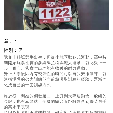
選手：
性別：男
我並非科班選手出生，但從小就喜歡各式運動，高中時
期開始玩票性質的參與馬拉松與鐵人運動，就此愛上一
步一腳印、紮實付出才能有收穫的耐力運動。
升上大學後因為有較彈性的時間可以自我安排訓練，就
這樣慢慢的努力訓練並向前輩吸取訓練的經驗，逐漸內
化成自己的一套訓練方式
終於從一開始的倒數第二，上升到大專運動會一般組的
金牌，也有幸能站上全國的舞台近距離體會到菁英選手
的高水平表現!
也因為對運動不滅的熱愛，研究所也選擇運動休閒相關