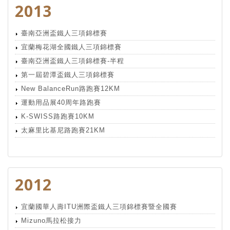
2013
臺南亞洲盃鐵人三項錦標賽
宜蘭梅花湖全國鐵人三項錦標賽
臺南亞洲盃鐵人三項錦標賽-半程
第一屆碧潭盃鐵人三項錦標賽
New BalanceRun路跑賽12KM
運動用品展40周年路跑賽
K-SWISS路跑賽10KM
太麻里比基尼路跑賽21KM
2012
宜蘭國華人壽ITU洲際盃鐵人三項錦標賽暨全國賽
Mizuno馬拉松接力