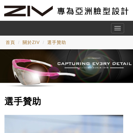
Toggle
naviga
首頁
關於ZIV
選手贊助
選手贊助