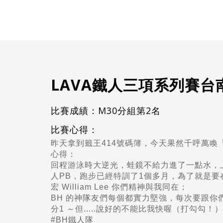
LAVA鐵人三項系列賽台
比賽成績：M30分組第2名
比賽心得：
昨天拿到籤王414號碼簿，今天果然千呼萬喚
心得：
回程游泳時大逆光，蛙鏡不給力進了一點水，上
人PB，跑步已經特訓了1個多月，為了就是
宏
William Lee
你們精神與我同在；
BH 的神隊友們每個都實力堅強，每次要跟你們
分1 ～但.....說好的不能比我快喔（打勾勾！）
#BH鐵人隊