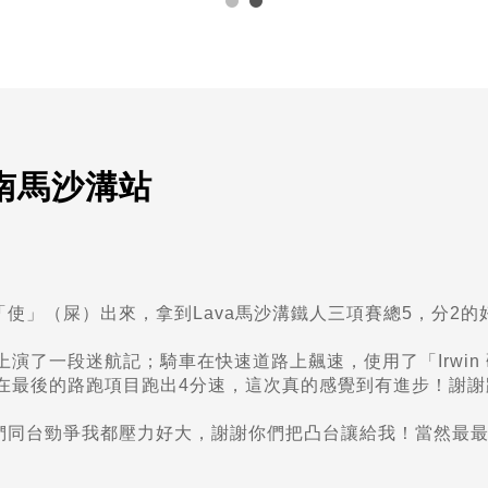
南馬沙溝站
「使」（屎）出來，拿到Lava馬沙溝鐵人三項賽總5，分2的
演了一段迷航記；騎車在快速道路上飆速，使用了「Irwin
要在最後的路跑項目跑出4分速，這次真的感覺到有進步！謝謝
同台勁爭我都壓力好大，謝謝你們把凸台讓給我！當然最最..