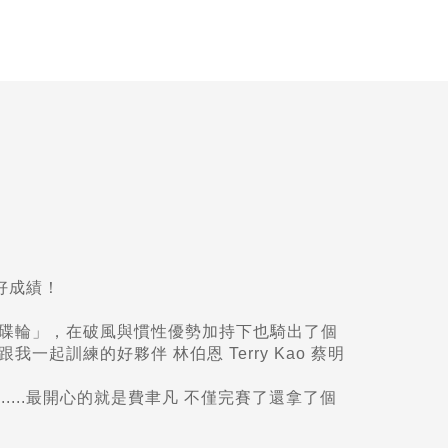
好成績！
 碟輪」，在破風與慣性優勢加持下也騎出了個
跟我一起訓練的好夥伴 林伯恩
Terry Kao
蔡明
...最開心的就是
費聿凡
不僅完賽了還拿了個