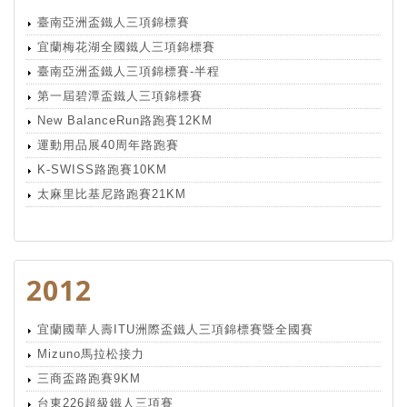
臺南亞洲盃鐵人三項錦標賽
宜蘭梅花湖全國鐵人三項錦標賽
臺南亞洲盃鐵人三項錦標賽-半程
第一屆碧潭盃鐵人三項錦標賽
New BalanceRun路跑賽12KM
運動用品展40周年路跑賽
K-SWISS路跑賽10KM
太麻里比基尼路跑賽21KM
2012
宜蘭國華人壽ITU洲際盃鐵人三項錦標賽暨全國賽
Mizuno馬拉松接力
三商盃路跑賽9KM
台東226超級鐵人三項賽