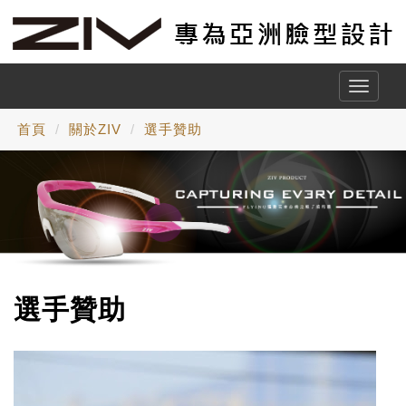
Toggle
naviga
首頁
關於ZIV
選手贊助
選手贊助