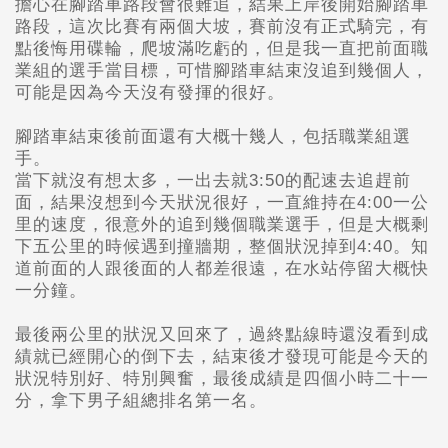
擔心在腳踏車路段會很難
追，
結果上岸後開始腳踏車
路段，這次比賽有兩個大坡，賽前沒有正式騎完，有
點
後悔用碟輪，
爬坡滿吃虧的，但是我一直把前面職
業組的選手當目標，可惜腳踏車
結束沒追到幾個人，
可能是因為今天沒有發揮的很好。
腳踏車結束後前面還有大
概十幾人，
包括職業組選
手。
當下就沒有想太多，
一出去就3:50的配速去追趕前
面，結果沒想到今天狀況很好，一直維持在4:00一公
里的速度，很意外的追到幾個職業選手，但是大概剩
下五公里的時候遇到撞牆期，整個狀況掉到4:40。知
道前面的人跟後面的人都差很遠，在水站停留大概快
一分鐘。
最後兩公里的狀況又回來了，過終點線時還沒看到成
績就已經開心的倒下去，結束後才發現可能是今天的
狀況特別好、特別興奮，最後成績是四個小時二十一
分，拿下男子組總排名第一名。