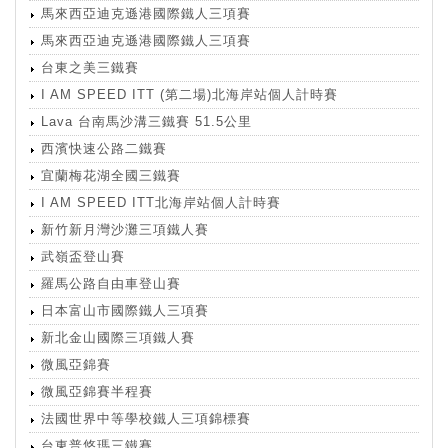
馬來西亞迪克遜港國際鐵人三項賽
馬來西亞迪克遜港國際鐵人三項賽
台東之美三鐵賽
I AM SPEED ITT (第二場)北海岸站個人計時賽
Lava 台南馬沙溝三鐵賽 51.5公里
西濱快速公路二鐵賽
宜蘭梅花湖全國三鐵賽
I AM SPEED ITT北海岸站個人計時賽
新竹新月灣沙灘三項鐵人賽
武嶺盃登山賽
羅馬公路自由車登山賽
日本富山市國際鐵人三項賽
新北金山國際三項鐵人賽
微風亞錦賽
微風亞錦賽半程賽
法國世界中等學校鐵人三項錦標賽
台東普悠瑪三鐵賽