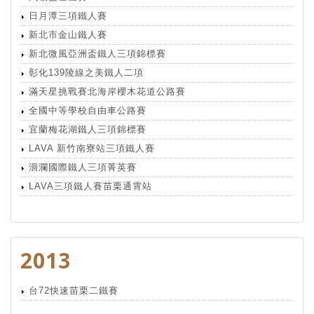
日月潭三項鐵人賽
新北市金山鐵人賽
新北微風亞洲盃鐵人三項錦標賽
彰化139陵線之美鐵人二項
滿天星挑戰賽北海岸櫻木花道公路賽
全國中等學校自由車公路賽
宜蘭梅花湖鐵人三項錦標賽
LAVA 新竹南寮站三項鐵人賽
洄瀾國際鐵人三項菁英賽
LAVA三項鐵人賽苗栗通霄站
2013
台72快速苗栗二鐵賽