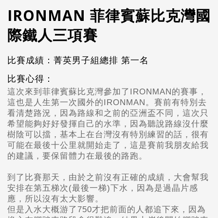
IRONMAN 菲律賓蘇比克灣國
際鐵人三項賽
比賽成績：菁英男子組總排 第一名
比賽心得：
這次來到菲律賓蘇比克灣參加了IRONMAN的賽事，
這也是人生第一次國
外的IRONMAN。
賽前有特別去
看清楚路況，因為路線和之前的亞洲盃不同，這次
只
希望能夠好好發揮自己的水準，
因為聽說路線沒什麼
樹陰可以擋，基本上在台
灣沒有特別練習的話，很有
可能在最後十公里就開始走了，
這是賽前我朋友給我
的建議，
要保留體力在最後的路跑。
到了比賽那天，
由於之前沒有正確的成績，大會幫我
安排在第五梯次(最後一梯)下水，因為是過晶片感
應，所以沒有太大影響。
但是入水大概游了750
才把前面的人都追下來，因為