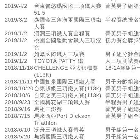
2019/4/2
台東普悠瑪國際三項鐵人賽
菁英男子組第
51.5
2019/3/2
泰國金三角海軍國際三項鐵
半程賽總排名
人賽
2019/1/2
洄瀾三項鐵人賽全程賽
菁英男子組總
2019/1/2
桃園全國運動會鐵人三項混
接力賽金牌(3
合
2019/1/2
如皋國際鐵人三項賽
男子組分齡金
2019/1/2
TOYOTA PATTY 鐵
人三項測試賽
2018/11/18
CHELLENGE 亞太錦標賽
18-24歲組第
(113K)
2018/11/11
中國如皋國際三項鐵人賽
男子分齡組第
2018/10/20
台東超級三項鐵人賽(113k)
菁英男子組總
2018/10/6
台東之美三項鐵人賽(113k)
菁英男子組總
2018/9/23
全國梅花湖三項鐵人賽
半程賽男子組
2018/9/16
馬祖三鐵賽
菁英男子組總
2018/7/15
馬來西亞Port Dickson
菁英男子組全
Triathlon
2018/6/10
泛舟三項鐵人賽菁英
男子組第一名
2018/5/20
無錫國際三項鐵人賽
男子組第一名