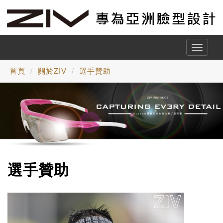
Toggle
naviga
首頁
關於ZIV
選手贊助
選手贊助