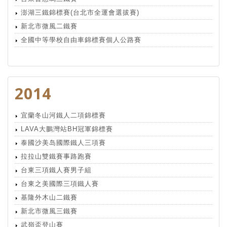
澎湖三鐵錦標賽(台北市全運會選拔賽)
新北市微風二鐵賽
全國中等學校自由車錦標賽個人公路賽
2014
宜蘭冬山河鐵人二項錦標賽
LAVA大鵬灣站BH冠軍錦標賽
泰國沙美岛國際鐵人三項賽
拉拉山雙鐵賽事路跑賽
台東三項鐵人賽男子組
台東之美國際三項鐵人賽
基隆外木山二鐵賽
新北市微風三鐵賽
武嶺盃登山賽